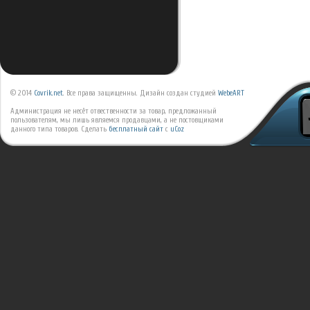
© 2014
Covrik.net
. Все права защищенны. Дизайн создан студией
WebeART
Администрация не несёт отвественности за товар, предложанный
пользователям, мы лишь являемся продавцами, а не постовщиками
данного типа товаров.
Сделать
бесплатный сайт
с
uCoz