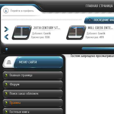
ГЛАВНАЯ СТРАНИЦА
Перейти в профиль
URY ST...
20TH CENTURY ST...
MILL CREEK EN
vrik
Добавил:
Covrik
Добавил:
Covri
21
Просмотров:
1138
Просмотров:
499
Гостям запрещено просматривать
МЕНЮ САЙТА
Главная страница
Форум
Поиск заказ обложек
Правила
Гостевая книга