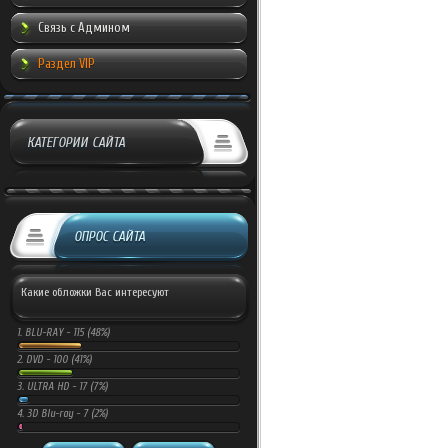
Связь с Админом
Раздел VIP
КАТЕГОРИИ САЙТА
ОПРОС САЙТА
Какие обложки Вас интересуют
1.
BLU-RAY -
115 (48%)
2.
DVD -
100 (41%)
3.
ULTRA HD -
17 (7%)
4.
3D Blu-ray -
7 (2%)