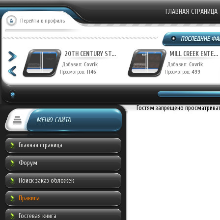
ГЛАВНАЯ СТРАНИЦА
Перейти в профиль
T...
20TH CENTURY ST...
MILL CREEK ENTE...
Добавил:
Covrik
Добавил:
Covrik
Просмотров:
1146
Просмотров:
499
Гостям запрещено просматривать
МЕНЮ САЙТА
Главная страница
Форум
Поиск заказ обложек
Правила
Гостевая книга