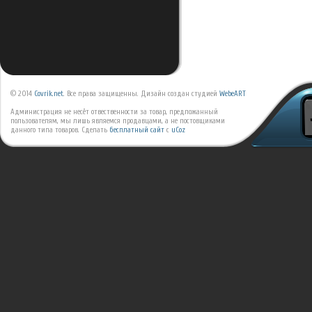
© 2014
Covrik.net
. Все права защищенны. Дизайн создан студией
WebeART
Администрация не несёт отвественности за товар, предложанный
пользователям, мы лишь являемся продавцами, а не постовщиками
данного типа товаров.
Сделать
бесплатный сайт
с
uCoz