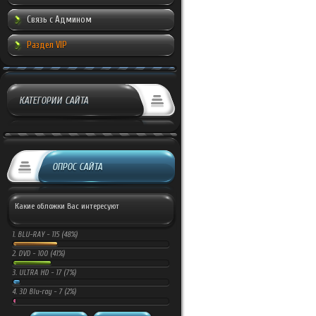
Связь с Админом
Раздел VIP
КАТЕГОРИИ САЙТА
ОПРОС САЙТА
Какие обложки Вас интересуют
1.
BLU-RAY -
115 (48%)
2.
DVD -
100 (41%)
3.
ULTRA HD -
17 (7%)
4.
3D Blu-ray -
7 (2%)