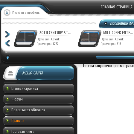
ГЛАВНАЯ СТРАНИЦА
Перейти в профиль
T...
20TH CENTURY ST...
MILL CREEK ENTE...
Добавил:
Covrik
Добавил:
Covrik
Просмотров:
1277
Просмотров:
516
Гостям запрещено просматривать
МЕНЮ САЙТА
Главная страница
Форум
Поиск заказ обложек
Правила
Гостевая книга