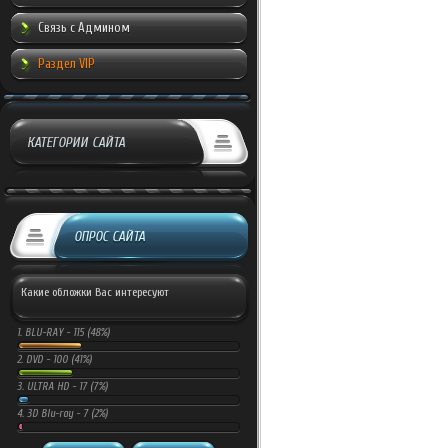
Связь с Админом
Раздел VIP
КАТЕГОРИИ САЙТА
ОПРОС САЙТА
Какие обложки Вас интересуют
1.
BLU-RAY -
115 (48%)
2.
DVD -
100 (41%)
3.
ULTRA HD -
17 (7%)
4.
3D Blu-ray -
7 (2%)