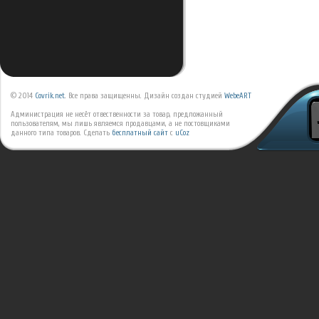
© 2014
Covrik.net
. Все права защищенны. Дизайн создан студией
WebeART
Администрация не несёт отвественности за товар, предложанный
пользователям, мы лишь являемся продавцами, а не постовщиками
данного типа товаров.
Сделать
бесплатный сайт
с
uCoz