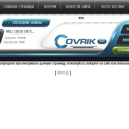
ГЛАВНАЯ СТРАНИЦА
ФОРУМ
НОВОСТИ САЙТА
ФОТО ХОСТИНГ
или
MILL CREEK ENTE...
Добавил:
Covrik
Просмотров:
504
запрещено просматривать данную страницу, пожалуйста, войдите на сайт как пользо
[
ВХОД
]