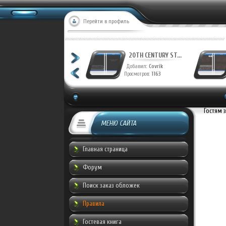
Перейти в профиль
20TH CENTURY ST...
20TH CENTURY ST...
Добавил:
Covrik
Добавил:
Covrik
Просмотров:
1230
Просмотров:
1163
Гостям 
МЕНЮ САЙТА
Главная страница
Форум
Поиск заказ обложек
Правила
Гостевая книга