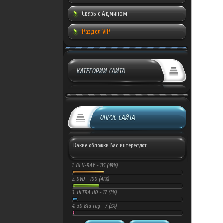
Связь с Админом
Раздел VIP
КАТЕГОРИИ САЙТА
ОПРОС САЙТА
Какие обложки Вас интересуют
1.
BLU-RAY -
115 (48%)
2.
DVD -
100 (41%)
3.
ULTRA HD -
17 (7%)
4.
3D Blu-ray -
7 (2%)