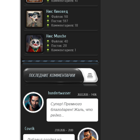
Комментариев: 41
Ник: Киновед
Файлов: 98
Постов: 597
Комментариев: 18
Ник: Munche
Файлов: 40
Постов: 231
Комментариев: 1
ПОСЛЕДНИЕ КОММЕНТАРИИ
hundertwasser
26.02.2026 - 14:06
Супер! Премного
благодарен! Жаль, что
редко...
Covrik
27.01.2026 - 21:00
Добавил раздел на