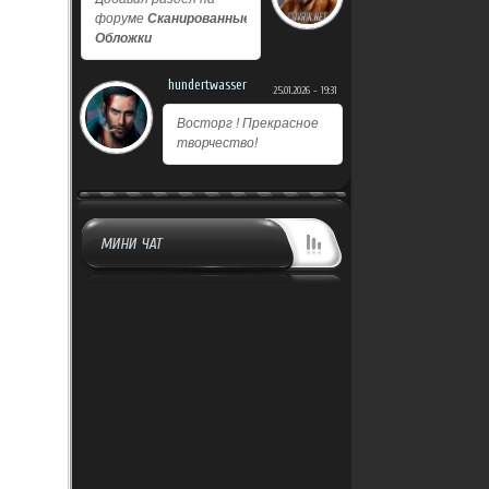
форуме
Сканированные
Обложки
hundertwasser
25.01.2026 - 19:31
Восторг ! Прекрасное
творчество!
МИНИ ЧАТ