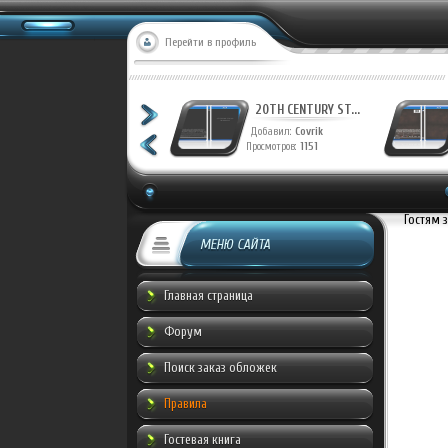
Перейти в профиль
20TH CENTURY ST...
20TH CENTURY ST...
Добавил:
Covrik
Добавил:
Covrik
Просмотров:
1228
Просмотров:
1151
Гостям 
МЕНЮ САЙТА
Главная страница
Форум
Поиск заказ обложек
Правила
Гостевая книга