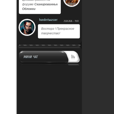
форуме
Сканированные
Обложки
hundertwasser
25.01.2026 - 19:31
Восторг ! Прекрасное
творчество!
МИНИ ЧАТ