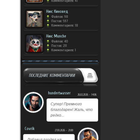
Комментариев: 41
Ник: Киновед
Файлов: 98
Постов: 597
Комментариев: 18
Ник: Munche
Файлов: 40
Постов: 231
Комментариев: 1
ПОСЛЕДНИЕ КОММЕНТАРИИ
hundertwasser
26.02.2026 - 14:06
Супер! Премного
благодарен! Жаль, что
редко...
Covrik
27.01.2026 - 21:00
Добавил раздел на