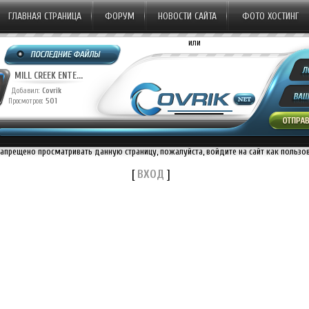
ГЛАВНАЯ СТРАНИЦА
ФОРУМ
НОВОСТИ САЙТА
ФОТО ХОСТИНГ
или
MILL CREEK ENTE...
Добавил:
Covrik
Просмотров:
501
запрещено просматривать данную страницу, пожалуйста, войдите на сайт как пользо
[
ВХОД
]