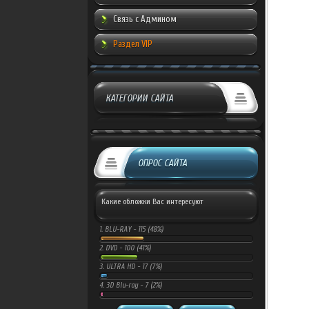
Связь с Админом
Раздел VIP
КАТЕГОРИИ САЙТА
ОПРОС САЙТА
Какие обложки Вас интересуют
1.
BLU-RAY -
115 (48%)
2.
DVD -
100 (41%)
3.
ULTRA HD -
17 (7%)
4.
3D Blu-ray -
7 (2%)