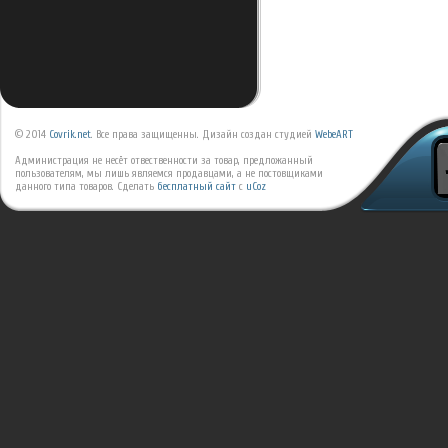
© 2014
Covrik.net
. Все права защищенны. Дизайн создан студией
WebeART
Администрация не несёт отвественности за товар, предложанный
пользователям, мы лишь являемся продавцами, а не постовщиками
данного типа товаров.
Сделать
бесплатный сайт
с
uCoz