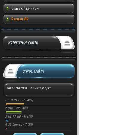
Связь с Админом
Раздел VIP
КАТЕГОРИИ САЙТА
ОПРОС САЙТА
Какие обложки Вас интересуют
1.
BLU-RAY -
115 (48%)
2.
DVD -
100 (41%)
3.
ULTRA HD -
17 (7%)
4.
3D Blu-ray -
7 (2%)