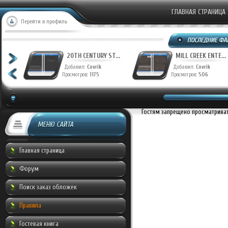
ГЛАВНАЯ СТРАНИЦА
Перейти в профиль
T...
20TH CENTURY ST...
MILL CREEK ENTE...
Добавил:
Covrik
Добавил:
Covrik
Просмотров:
1175
Просмотров:
506
Гостям запрещено просматривать
МЕНЮ САЙТА
Главная страница
Форум
Поиск заказ обложек
Правила
Гостевая книга