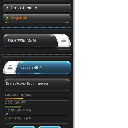
Связь с Админом
Раздел VIP
КАТЕГОРИИ САЙТА
ОПРОС САЙТА
Какие обложки Вас интересуют
1.
BLU-RAY -
115 (48%)
2.
DVD -
100 (41%)
3.
ULTRA HD -
17 (7%)
4.
3D Blu-ray -
7 (2%)