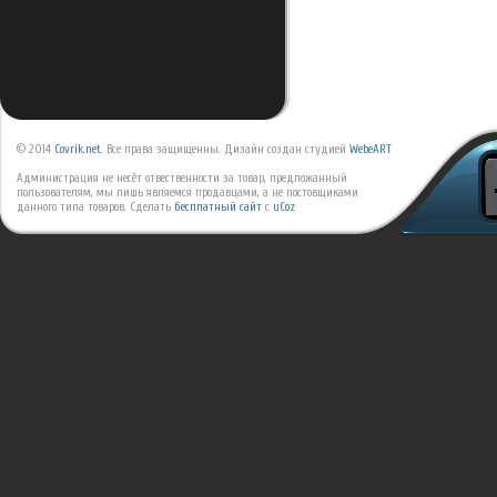
© 2014
Covrik.net
. Все права защищенны. Дизайн создан студией
WebeART
Администрация не несёт отвественности за товар, предложанный
пользователям, мы лишь являемся продавцами, а не постовщиками
данного типа товаров.
Сделать
бесплатный сайт
с
uCoz