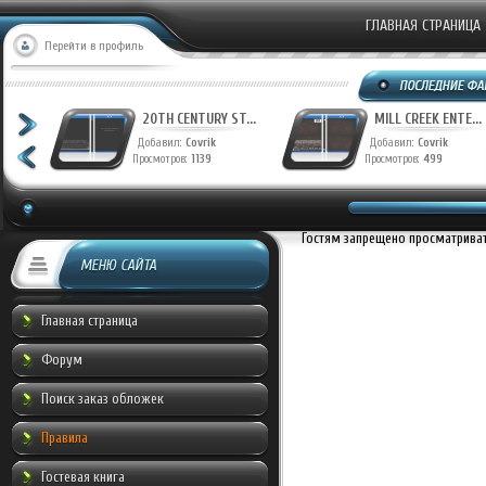
ГЛАВНАЯ СТРАНИЦА
Перейти в профиль
T...
20TH CENTURY ST...
MILL CREEK ENTE...
Добавил:
Covrik
Добавил:
Covrik
Просмотров:
1139
Просмотров:
499
Гостям запрещено просматривать
МЕНЮ САЙТА
Главная страница
Форум
Поиск заказ обложек
Правила
Гостевая книга