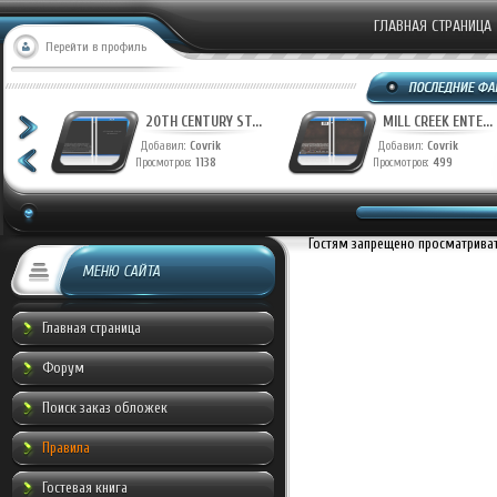
ГЛАВНАЯ СТРАНИЦА
Перейти в профиль
T...
20TH CENTURY ST...
MILL CREEK ENTE...
Добавил:
Covrik
Добавил:
Covrik
Просмотров:
1138
Просмотров:
499
Гостям запрещено просматривать
МЕНЮ САЙТА
Главная страница
Форум
Поиск заказ обложек
Правила
Гостевая книга