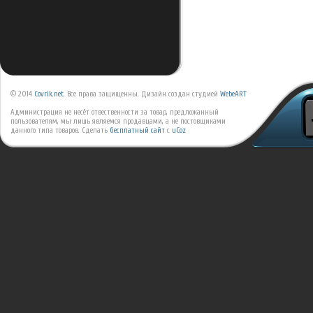
© 2014
Covrik.net
. Все права защищенны. Дизайн создан студией
WebeART
Администрация не несёт отвественности за товар, предложанный
пользователям, мы лишь являемся продавцами, а не постовщиками
данного типа товаров.
Сделать
бесплатный сайт
с
uCoz