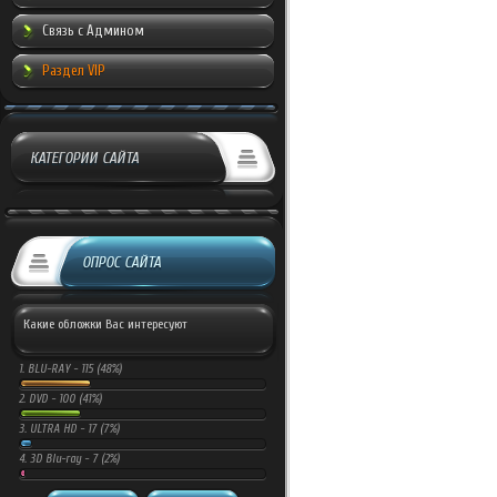
Связь с Админом
Раздел VIP
КАТЕГОРИИ САЙТА
ОПРОС САЙТА
Какие обложки Вас интересуют
1.
BLU-RAY -
115 (48%)
2.
DVD -
100 (41%)
3.
ULTRA HD -
17 (7%)
4.
3D Blu-ray -
7 (2%)