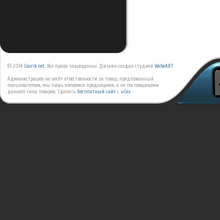
© 2014
Covrik.net
. Все права защищенны. Дизайн создан студией
WebeART
Администрация не несёт отвественности за товар, предложанный
пользователям, мы лишь являемся продавцами, а не постовщиками
данного типа товаров.
Сделать
бесплатный сайт
с
uCoz