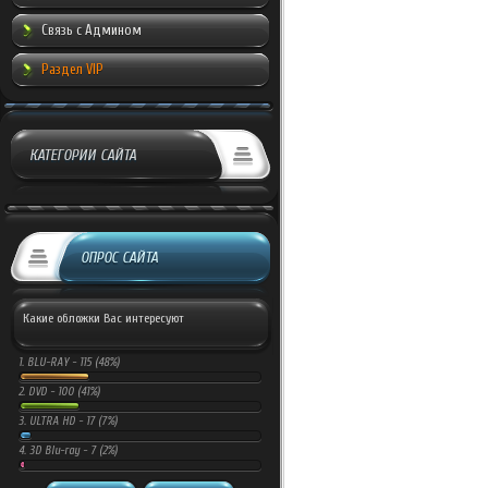
Связь с Админом
Раздел VIP
КАТЕГОРИИ САЙТА
ОПРОС САЙТА
Какие обложки Вас интересуют
1.
BLU-RAY -
115 (48%)
2.
DVD -
100 (41%)
3.
ULTRA HD -
17 (7%)
4.
3D Blu-ray -
7 (2%)