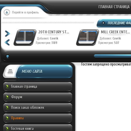
ГЛАВНАЯ СТРАНИЦА
Перейти в профиль
T...
20TH CENTURY ST...
MILL CREEK ENTE...
Добавил:
Covrik
Добавил:
Covrik
Просмотров:
1189
Просмотров:
507
Гостям запрещено просматривать
МЕНЮ САЙТА
Главная страница
Форум
Поиск заказ обложек
Правила
Гостевая книга