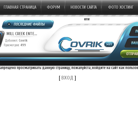
ГЛАВНАЯ СТРАНИЦА
ФОРУМ
НОВОСТИ САЙТА
ФОТО ХОСТИНГ
или
MILL CREEK ENTE...
Добавил:
Covrik
Просмотров:
499
запрещено просматривать данную страницу, пожалуйста, войдите на сайт как пользо
[
ВХОД
]