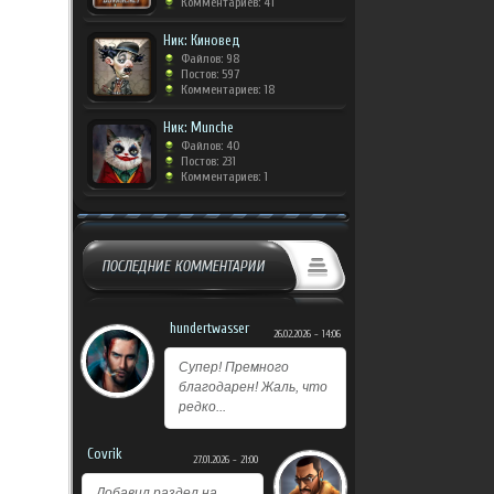
Комментариев: 41
Ник: Киновед
Файлов: 98
Постов: 597
Комментариев: 18
Ник: Munche
Файлов: 40
Постов: 231
Комментариев: 1
ПОСЛЕДНИЕ КОММЕНТАРИИ
hundertwasser
26.02.2026 - 14:06
Супер! Премного
благодарен! Жаль, что
редко...
Covrik
27.01.2026 - 21:00
Добавил раздел на