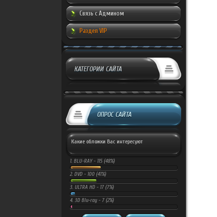
Связь с Админом
Раздел VIP
КАТЕГОРИИ САЙТА
ОПРОС САЙТА
Какие обложки Вас интересуют
1.
BLU-RAY -
115 (48%)
2.
DVD -
100 (41%)
3.
ULTRA HD -
17 (7%)
4.
3D Blu-ray -
7 (2%)