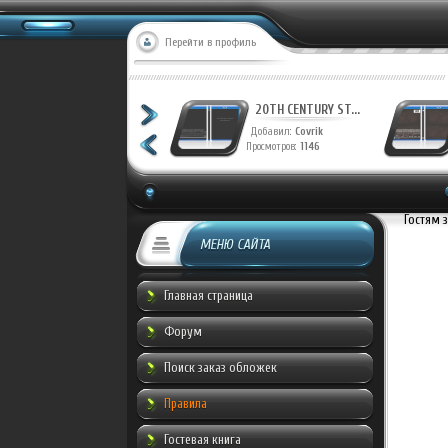
Перейти в профиль
20TH CENTURY ST...
20TH CENTURY ST...
Добавил:
Covrik
Добавил:
Covrik
Просмотров:
1228
Просмотров:
1146
Гостям 
МЕНЮ САЙТА
Главная страница
Форум
Поиск заказ обложек
Правила
Гостевая книга