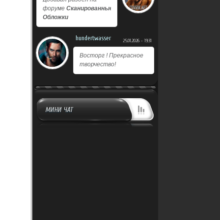
форуме
Сканированные
Обложки
hundertwasser
25.01.2026 - 19:31
Восторг ! Прекрасное
творчество!
МИНИ ЧАТ