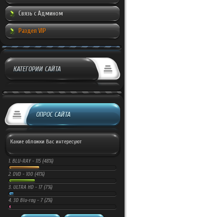
Связь с Админом
Раздел VIP
КАТЕГОРИИ САЙТА
ОПРОС САЙТА
Какие обложки Вас интересуют
1.
BLU-RAY -
115 (48%)
2.
DVD -
100 (41%)
3.
ULTRA HD -
17 (7%)
4.
3D Blu-ray -
7 (2%)