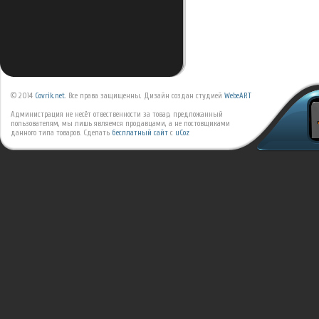
© 2014
Covrik.net
. Все права защищенны. Дизайн создан студией
WebeART
Администрация не несёт отвественности за товар, предложанный
пользователям, мы лишь являемся продавцами, а не постовщиками
данного типа товаров.
Сделать
бесплатный сайт
с
uCoz