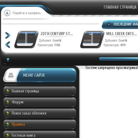
ГЛАВНАЯ СТРАНИЦА
Перейти в профиль
T...
20TH CENTURY ST...
MILL CREEK ENTE...
Добавил:
Covrik
Добавил:
Covrik
Просмотров:
1146
Просмотров:
499
Гостям запрещено просматривать
МЕНЮ САЙТА
Главная страница
Форум
Поиск заказ обложек
Правила
Гостевая книга