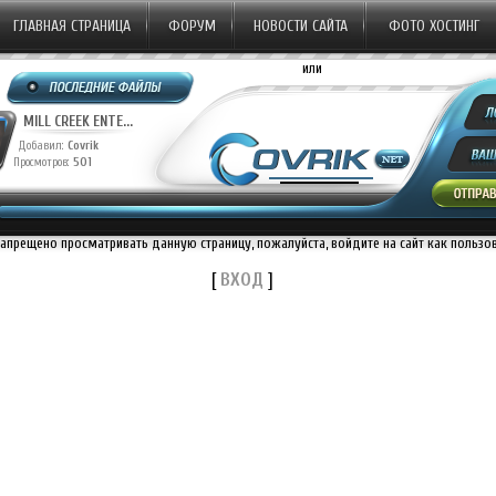
ГЛАВНАЯ СТРАНИЦА
ФОРУМ
НОВОСТИ САЙТА
ФОТО ХОСТИНГ
или
MILL CREEK ENTE...
Добавил:
Covrik
Просмотров:
501
запрещено просматривать данную страницу, пожалуйста, войдите на сайт как пользо
[
ВХОД
]