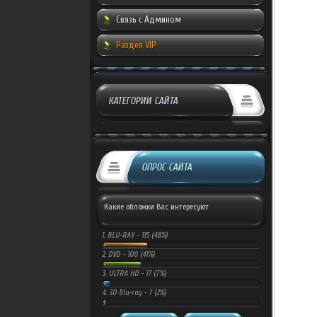
Связь с Админом
Раздел VIP
КАТЕГОРИИ САЙТА
ОПРОС САЙТА
Какие обложки Вас интересуют
1.
BLU-RAY -
115 (48%)
2.
DVD -
100 (41%)
3.
ULTRA HD -
17 (7%)
4.
3D Blu-ray -
7 (2%)