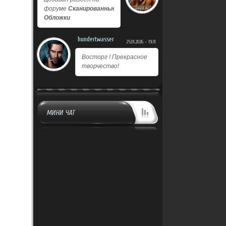
форуме
Сканированные
Обложки
hundertwasser
25.01.2026 - 19:31
Восторг ! Прекрасное
творчество!
МИНИ ЧАТ