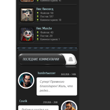
Комментариев: 41
Ник: Киновед
Файлов: 98
Постов: 597
Комментариев: 18
Ник: Munche
Файлов: 40
Постов: 231
Комментариев: 1
ПОСЛЕДНИЕ КОММЕНТАРИИ
hundertwasser
26.02.2026 - 14:06
Супер! Премного
благодарен! Жаль, что
редко...
Covrik
27.01.2026 - 21:00
Добавил раздел на