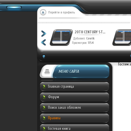
Перейти в профиль
20TH CENTURY ST...
20TH CENTURY ST...
Добавил:
Covrik
Добавил:
Covrik
Просмотров:
1228
Просмотров:
1154
Гостям 
МЕНЮ САЙТА
Главная страница
Форум
Поиск заказ обложек
Правила
Гостевая книга