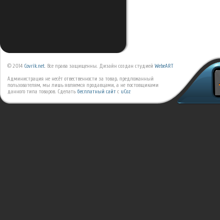
© 2014
Covrik.net
. Все права защищенны. Дизайн создан студией
WebeART
Администрация не несёт отвественности за товар, предложанный
пользователям, мы лишь являемся продавцами, а не постовщиками
данного типа товаров.
Сделать
бесплатный сайт
с
uCoz