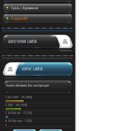
Связь с Админом
Раздел VIP
КАТЕГОРИИ САЙТА
ОПРОС САЙТА
Какие обложки Вас интересуют
1.
BLU-RAY -
115 (48%)
2.
DVD -
100 (41%)
3.
ULTRA HD -
17 (7%)
4.
3D Blu-ray -
7 (2%)