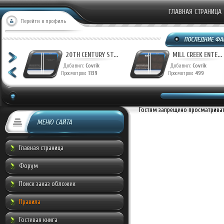
ГЛАВНАЯ СТРАНИЦА
Перейти в профиль
T...
20TH CENTURY ST...
MILL CREEK ENTE...
Добавил:
Covrik
Добавил:
Covrik
Просмотров:
1139
Просмотров:
499
Гостям запрещено просматривать
МЕНЮ САЙТА
Главная страница
Форум
Поиск заказ обложек
Правила
Гостевая книга