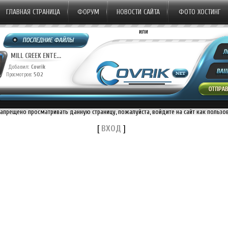
ГЛАВНАЯ СТРАНИЦА
ФОРУМ
НОВОСТИ САЙТА
ФОТО ХОСТИНГ
или
MILL CREEK ENTE...
Добавил:
Covrik
Просмотров:
502
запрещено просматривать данную страницу, пожалуйста, войдите на сайт как пользо
[
ВХОД
]