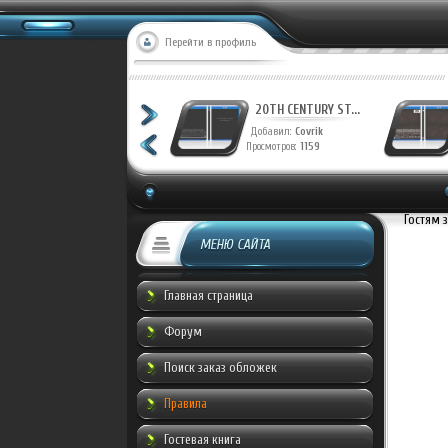
Перейти в профиль
20TH CENTURY ST...
20TH CENTURY ST...
Добавил:
Covrik
Добавил:
Covrik
Просмотров:
1228
Просмотров:
1159
Гостям 
МЕНЮ САЙТА
Главная страница
Форум
Поиск заказ обложек
Правила
Гостевая книга