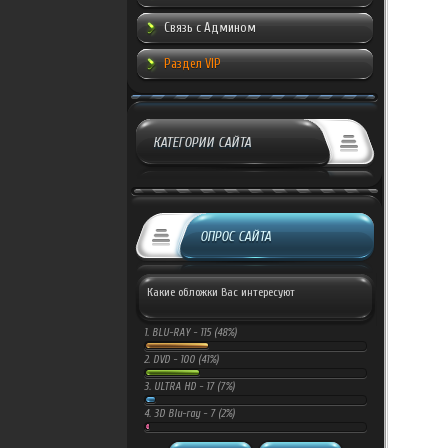
Связь с Админом
Раздел VIP
КАТЕГОРИИ САЙТА
ОПРОС САЙТА
Какие обложки Вас интересуют
1.
BLU-RAY -
115 (48%)
2.
DVD -
100 (41%)
3.
ULTRA HD -
17 (7%)
4.
3D Blu-ray -
7 (2%)