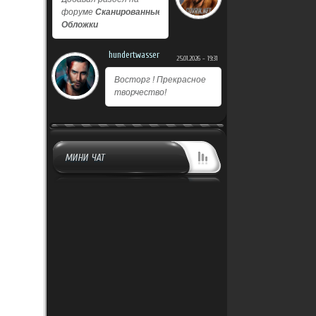
форуме
Сканированные
Обложки
hundertwasser
25.01.2026 - 19:31
Восторг ! Прекрасное
творчество!
МИНИ ЧАТ