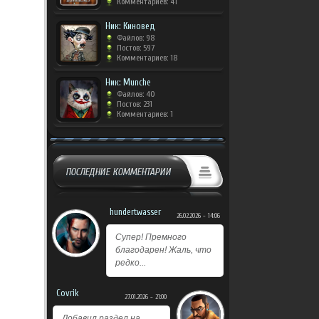
Комментариев: 41
Ник: Киновед
Файлов: 98
Постов: 597
Комментариев: 18
Ник: Munche
Файлов: 40
Постов: 231
Комментариев: 1
ПОСЛЕДНИЕ КОММЕНТАРИИ
hundertwasser
26.02.2026 - 14:06
Супер! Премного
благодарен! Жаль, что
редко...
Covrik
27.01.2026 - 21:00
Добавил раздел на