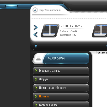
Перейти в профиль
20TH CENTURY ST...
20TH CENTURY ST...
Добавил:
Covrik
Добавил:
Covrik
Просмотров:
1223
Просмотров:
1142
Гостям 
МЕНЮ САЙТА
Главная страница
Форум
Поиск заказ обложек
Правила
Гостевая книга