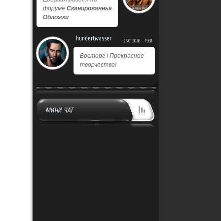
форуме
Сканированные
Обложки
hundertwasser
25.01.2026 - 19:31
Восторг ! Прекрасное
творчество!
МИНИ ЧАТ