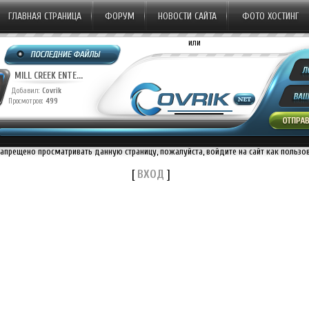
ГЛАВНАЯ СТРАНИЦА
ФОРУМ
НОВОСТИ САЙТА
ФОТО ХОСТИНГ
или
MILL CREEK ENTE...
Добавил:
Covrik
Просмотров:
499
запрещено просматривать данную страницу, пожалуйста, войдите на сайт как пользо
[
ВХОД
]