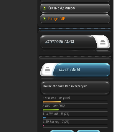
Связь с Админом
Раздел VIP
КАТЕГОРИИ САЙТА
ОПРОС САЙТА
Какие обложки Вас интересуют
1.
BLU-RAY -
115 (48%)
2.
DVD -
100 (41%)
3.
ULTRA HD -
17 (7%)
4.
3D Blu-ray -
7 (2%)