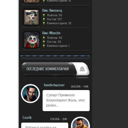
Комментариев: 41
Ник: Киновед
Файлов: 98
Постов: 597
Комментариев: 18
Ник: Munche
Файлов: 40
Постов: 231
Комментариев: 1
ПОСЛЕДНИЕ КОММЕНТАРИИ
hundertwasser
26.02.2026 - 14:06
Супер! Премного
благодарен! Жаль, что
редко...
Covrik
27.01.2026 - 21:00
Добавил раздел на