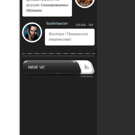
форуме
Сканированные
Обложки
hundertwasser
25.01.2026 - 19:31
Восторг ! Прекрасное
творчество!
МИНИ ЧАТ