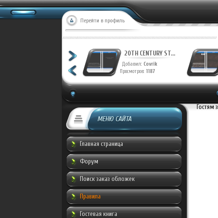
Перейти в профиль
20TH CENTURY ST...
20TH CENTURY ST...
Добавил:
Covrik
Добавил:
Covrik
Просмотров:
1244
Просмотров:
1187
Гостям 
МЕНЮ САЙТА
Главная страница
Форум
Поиск заказ обложек
Правила
Гостевая книга