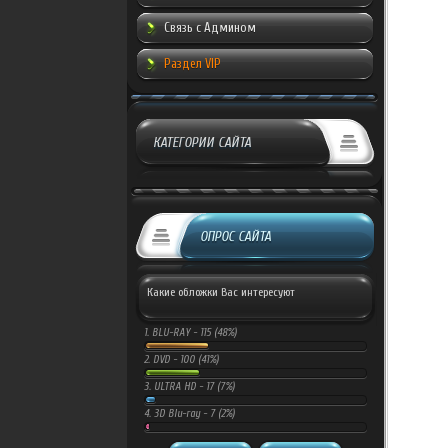
Связь с Админом
Раздел VIP
КАТЕГОРИИ САЙТА
ОПРОС САЙТА
Какие обложки Вас интересуют
1.
BLU-RAY -
115 (48%)
2.
DVD -
100 (41%)
3.
ULTRA HD -
17 (7%)
4.
3D Blu-ray -
7 (2%)