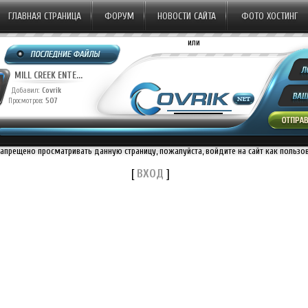
ГЛАВНАЯ СТРАНИЦА
ФОРУМ
НОВОСТИ САЙТА
ФОТО ХОСТИНГ
или
MILL CREEK ENTE...
Добавил:
Covrik
Просмотров:
507
запрещено просматривать данную страницу, пожалуйста, войдите на сайт как пользо
[
ВХОД
]