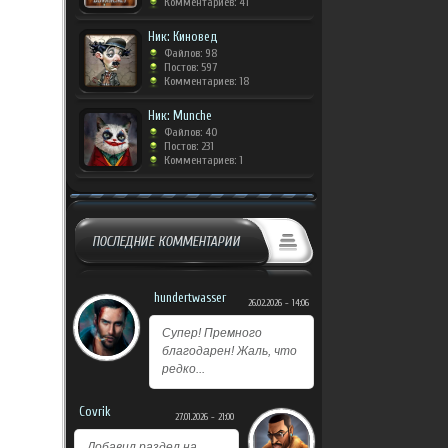
Комментариев: 41
Ник: Киновед
Файлов: 98
Постов: 597
Комментариев: 18
Ник: Munche
Файлов: 40
Постов: 231
Комментариев: 1
ПОСЛЕДНИЕ КОММЕНТАРИИ
hundertwasser
26.02.2026 - 14:06
Супер! Премного
благодарен! Жаль, что
редко...
Covrik
27.01.2026 - 21:00
Добавил раздел на