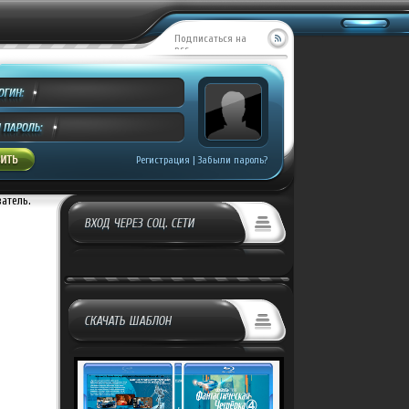
Подписаться на
RSS
MILL CREEK ENTE...
Добавил:
Covrik
росмотров:
504
Регистрация
|
Забыли пароль?
ватель.
ВХОД ЧЕРЕЗ СОЦ. СЕТИ
СКАЧАТЬ ШАБЛОН