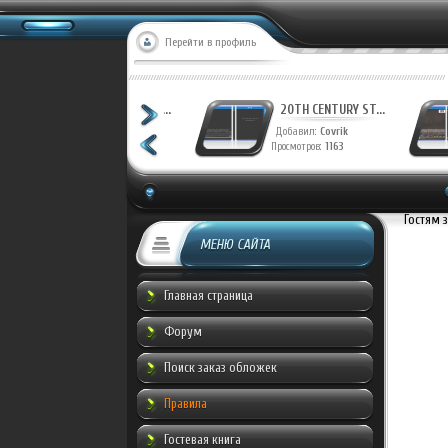
Перейти в профиль
ФАНТАСТИЧЕСКАЯ ...
Добавил:
Munche
Просмотров:
950
Гостям 
МЕНЮ САЙТА
Главная страница
Форум
Поиск заказ обложек
Правила
Гостевая книга