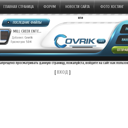
ГЛАВНАЯ СТРАНИЦА
ФОРУМ
НОВОСТИ САЙТА
ФОТО ХОСТИНГ
или
20TH CENTURY ST...
20TH CENTURY ST...
Добавил:
Covrik
Добавил:
Covrik
Просмотров:
1230
Просмотров:
1163
П
запрещено просматривать данную страницу, пожалуйста, войдите на сайт как пользо
[
ВХОД
]