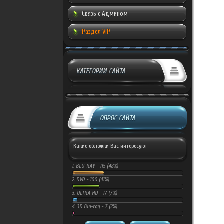
Связь с Админом
Раздел VIP
КАТЕГОРИИ САЙТА
ОПРОС САЙТА
Какие обложки Вас интересуют
1.
BLU-RAY -
115 (48%)
2.
DVD -
100 (41%)
3.
ULTRA HD -
17 (7%)
4.
3D Blu-ray -
7 (2%)