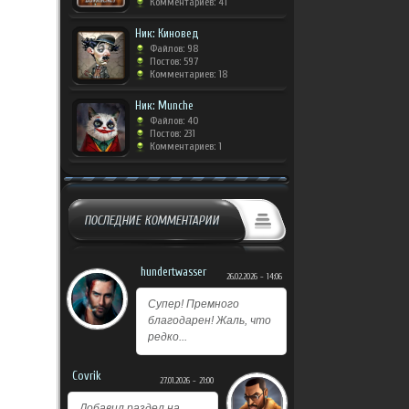
Комментариев: 41
Ник: Киновед
Файлов: 98
Постов: 597
Комментариев: 18
Ник: Munche
Файлов: 40
Постов: 231
Комментариев: 1
ПОСЛЕДНИЕ КОММЕНТАРИИ
hundertwasser
26.02.2026 - 14:06
Супер! Премного
благодарен! Жаль, что
редко...
Covrik
27.01.2026 - 21:00
Добавил раздел на