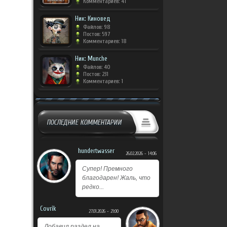
Комментариев: 41
Ник: Киновед
Файлов: 98
Постов: 597
Комментариев: 18
Ник: Munche
Файлов: 40
Постов: 231
Комментариев: 1
ПОСЛЕДНИЕ КОММЕНТАРИИ
hundertwasser
26.02.2026 - 14:06
Супер! Премного
благодарен! Жаль, что
редко...
Covrik
27.01.2026 - 21:00
Добавил раздел на