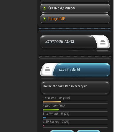
Связь с Админом
Раздел VIP
КАТЕГОРИИ САЙТА
ОПРОС САЙТА
Какие обложки Вас интересуют
1.
BLU-RAY -
115 (48%)
2.
DVD -
100 (41%)
3.
ULTRA HD -
17 (7%)
4.
3D Blu-ray -
7 (2%)