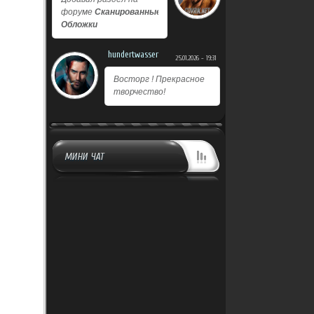
форуме
Сканированные
Обложки
hundertwasser
25.01.2026 - 19:31
Восторг ! Прекрасное
творчество!
МИНИ ЧАТ