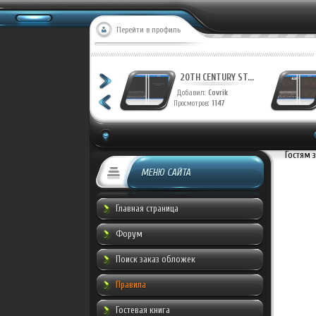
Перейти в профиль
20TH CENTURY ST...
20TH CENTURY ST...
Добавил:
Covrik
Добавил:
Covrik
Просмотров:
1228
Просмотров:
1147
Гостям 
МЕНЮ САЙТА
Главная страница
Форум
Поиск заказ обложек
Правила
Гостевая книга