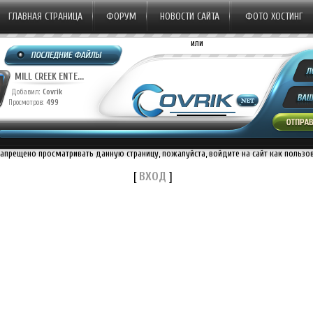
ГЛАВНАЯ СТРАНИЦА
ФОРУМ
НОВОСТИ САЙТА
ФОТО ХОСТИНГ
или
MILL CREEK ENTE...
Добавил:
Covrik
Просмотров:
499
запрещено просматривать данную страницу, пожалуйста, войдите на сайт как пользо
[
ВХОД
]