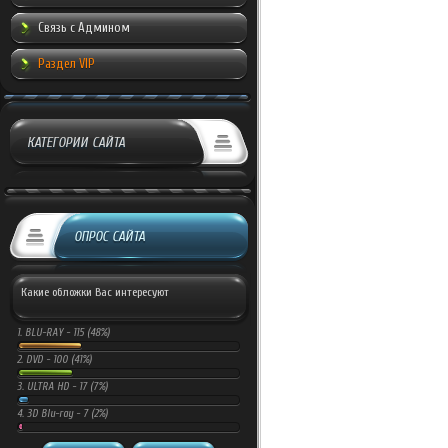
Связь с Админом
Раздел VIP
КАТЕГОРИИ САЙТА
ОПРОС САЙТА
Какие обложки Вас интересуют
1.
BLU-RAY -
115 (48%)
2.
DVD -
100 (41%)
3.
ULTRA HD -
17 (7%)
4.
3D Blu-ray -
7 (2%)