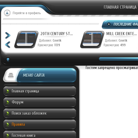
ГЛАВНАЯ СТРАНИЦА
Перейти в профиль
T...
20TH CENTURY ST...
MILL CREEK ENTE...
Добавил:
Covrik
Добавил:
Covrik
Просмотров:
1139
Просмотров:
499
Гостям запрещено просматривать
МЕНЮ САЙТА
Главная страница
Форум
Поиск заказ обложек
Правила
Гостевая книга