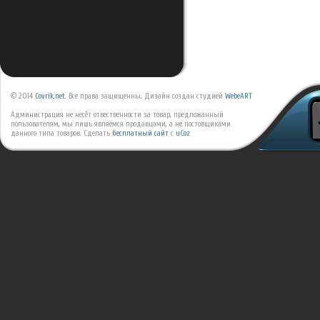
© 2014
Covrik.net
. Все права защищенны. Дизайн создан студией
WebeART
Администрация не несёт отвественности за товар, предложанный
пользователям, мы лишь являемся продавцами, а не постовщиками
данного типа товаров.
Сделать
бесплатный сайт
с
uCoz