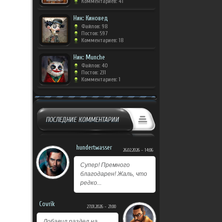
Комментариев: 41
Ник: Киновед
Файлов: 98
Постов: 597
Комментариев: 18
Ник: Munche
Файлов: 40
Постов: 231
Комментариев: 1
ПОСЛЕДНИЕ КОММЕНТАРИИ
hundertwasser
26.02.2026 - 14:06
Супер! Премного
благодарен! Жаль, что
редко...
Covrik
27.01.2026 - 21:00
Добавил раздел на