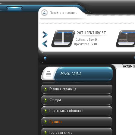
Перейти в профиль
ФАНТАСТИЧЕСКАЯ ...
2
Добавил:
Munche
До
Просмотров:
959
Про
Гостям 
МЕНЮ САЙТА
Главная страница
Форум
Поиск заказ обложек
Правила
Гостевая книга