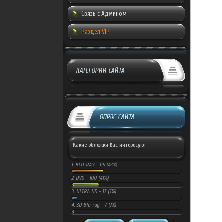
Связь с Админом
Раздел VIP
КАТЕГОРИИ САЙТА
ОПРОС САЙТА
Какие обложки Вас интересуют
1.
BLU-RAY -
115 (48%)
2.
DVD -
100 (41%)
3.
ULTRA HD -
17 (7%)
4.
3D Blu-ray -
7 (2%)