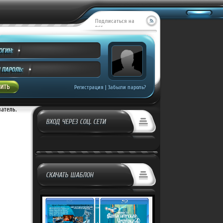
Подписаться на
RSS
CREEK ENTE...
ил:
Covrik
ров:
511
Регистрация
|
Забыли пароль?
ватель.
ВХОД ЧЕРЕЗ СОЦ. СЕТИ
СКАЧАТЬ ШАБЛОН