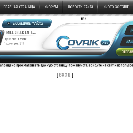
ГЛАВНАЯ СТРАНИЦА
ФОРУМ
НОВОСТИ САЙТА
ФОТО ХОСТИНГ
или
0TH CENTURY ST...
20TH CENTURY ST...
MILL 
бавил:
Covrik
Добавил:
Covrik
Добав
смотров:
1269
Просмотров:
1230
Просмот
запрещено просматривать данную страницу, пожалуйста, войдите на сайт как пользо
[
ВХОД
]