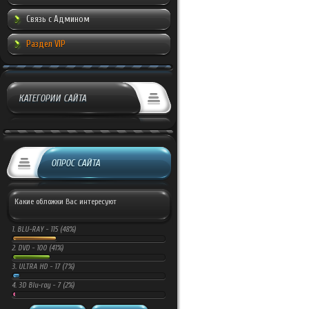
Связь с Админом
Раздел VIP
КАТЕГОРИИ САЙТА
ОПРОС САЙТА
Какие обложки Вас интересуют
1.
BLU-RAY -
115 (48%)
2.
DVD -
100 (41%)
3.
ULTRA HD -
17 (7%)
4.
3D Blu-ray -
7 (2%)