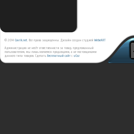
© 2014
Covrik.net
. Все права защищенны. Дизайн создан студией
WebeART
Администрация не несёт отвественности за товар, предложанный
пользователям, мы лишь являемся продавцами, а не постовщиками
данного типа товаров.
Сделать
бесплатный сайт
с
uCoz