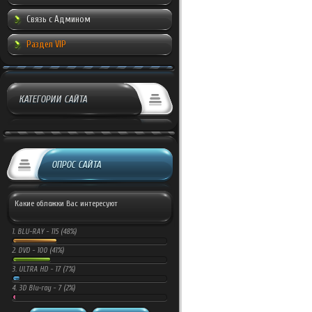
Связь с Админом
Раздел VIP
КАТЕГОРИИ САЙТА
ОПРОС САЙТА
Какие обложки Вас интересуют
1.
BLU-RAY -
115 (48%)
2.
DVD -
100 (41%)
3.
ULTRA HD -
17 (7%)
4.
3D Blu-ray -
7 (2%)