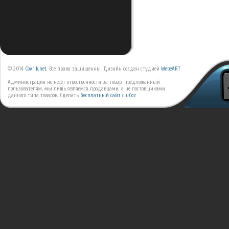
© 2014
Covrik.net
. Все права защищенны. Дизайн создан студией
WebeART
Администрация не несёт отвественности за товар, предложанный
пользователям, мы лишь являемся продавцами, а не постовщиками
данного типа товаров.
Сделать
бесплатный сайт
с
uCoz