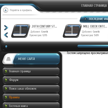
ГЛАВНАЯ СТРАНИЦА
Перейти в профиль
T...
20TH CENTURY ST...
MILL CREEK ENTE...
Добавил:
Covrik
Добавил:
Covrik
Просмотров:
1215
Просмотров:
509
Гостям запрещено просматривать
МЕНЮ САЙТА
Главная страница
Форум
Поиск заказ обложек
Правила
Гостевая книга