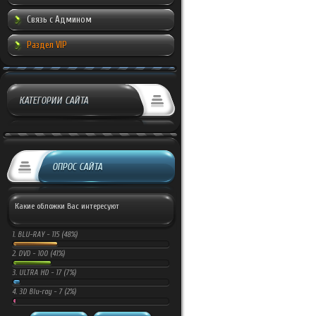
Связь с Админом
Раздел VIP
КАТЕГОРИИ САЙТА
ОПРОС САЙТА
Какие обложки Вас интересуют
1.
BLU-RAY -
115 (48%)
2.
DVD -
100 (41%)
3.
ULTRA HD -
17 (7%)
4.
3D Blu-ray -
7 (2%)