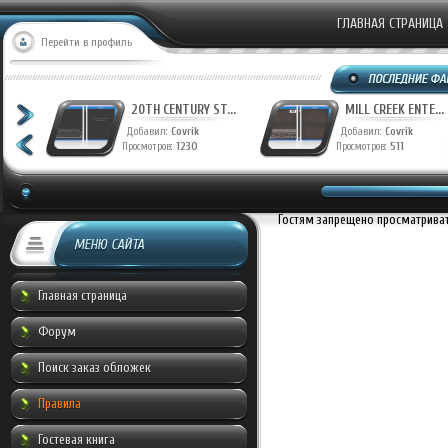
ГЛАВНАЯ СТРАНИЦА
Перейти в профиль
T...
20TH CENTURY ST...
MILL CREEK ENTE...
Добавил:
Covrik
Добавил:
Covrik
Просмотров:
1230
Просмотров:
511
Гостям запрещено просматривать
МЕНЮ САЙТА
Главная страница
Форум
Поиск заказ обложек
Правила
Гостевая книга