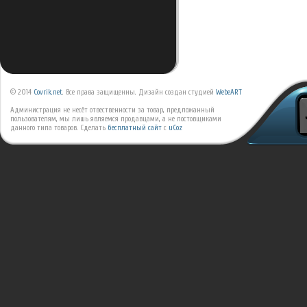
© 2014
Covrik.net
. Все права защищенны. Дизайн создан студией
WebeART
Администрация не несёт отвественности за товар, предложанный
пользователям, мы лишь являемся продавцами, а не постовщиками
данного типа товаров.
Сделать
бесплатный сайт
с
uCoz