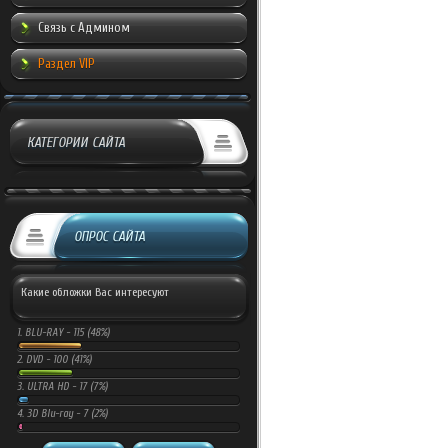
Связь с Админом
Раздел VIP
КАТЕГОРИИ САЙТА
ОПРОС САЙТА
Какие обложки Вас интересуют
1.
BLU-RAY -
115 (48%)
2.
DVD -
100 (41%)
3.
ULTRA HD -
17 (7%)
4.
3D Blu-ray -
7 (2%)