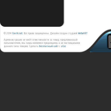
© 2014
Covrik.net
. Все права защищенны. Дизайн создан студией
WebeART
Администрация не несёт отвественности за товар, предложанный
пользователям, мы лишь являемся продавцами, а не постовщиками
данного типа товаров.
Сделать
бесплатный сайт
с
uCoz