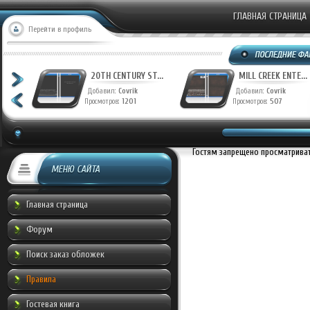
ГЛАВНАЯ СТРАНИЦА
Перейти в профиль
T...
20TH CENTURY ST...
MILL CREEK ENTE...
Добавил:
Covrik
Добавил:
Covrik
Просмотров:
1201
Просмотров:
507
Гостям запрещено просматривать
МЕНЮ САЙТА
Главная страница
Форум
Поиск заказ обложек
Правила
Гостевая книга