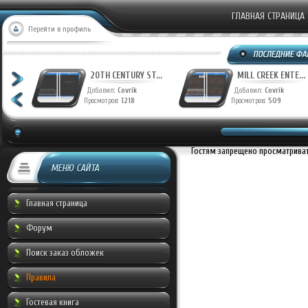
ГЛАВНАЯ СТРАНИЦА
Перейти в профиль
T...
20TH CENTURY ST...
MILL CREEK ENTE...
Добавил:
Covrik
Добавил:
Covrik
Просмотров:
1218
Просмотров:
509
Гостям запрещено просматривать
МЕНЮ САЙТА
Главная страница
Форум
Поиск заказ обложек
Правила
Гостевая книга