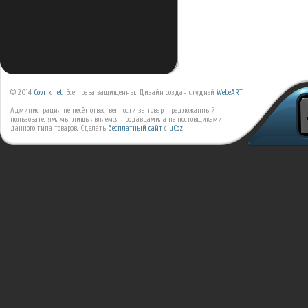
© 2014
Covrik.net
. Все права защищенны. Дизайн создан студией
WebeART
Администрация не несёт отвественности за товар, предложанный
пользователям, мы лишь являемся продавцами, а не постовщиками
данного типа товаров.
Сделать
бесплатный сайт
с
uCoz