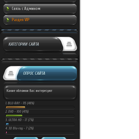
Связь с Админом
Раздел VIP
КАТЕГОРИИ САЙТА
ОПРОС САЙТА
Какие обложки Вас интересуют
1.
BLU-RAY -
115 (48%)
2.
DVD -
100 (41%)
3.
ULTRA HD -
17 (7%)
4.
3D Blu-ray -
7 (2%)