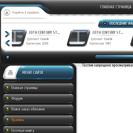
ГЛАВНАЯ СТРАНИЦА
Перейти в профиль
T...
20TH CENTURY ST...
MILL CREEK ENTE...
Добавил:
Covrik
Добавил:
Covrik
Просмотров:
1167
Просмотров:
504
Гостям запрещено просматривать
МЕНЮ САЙТА
Главная страница
Форум
Поиск заказ обложек
Правила
Гостевая книга