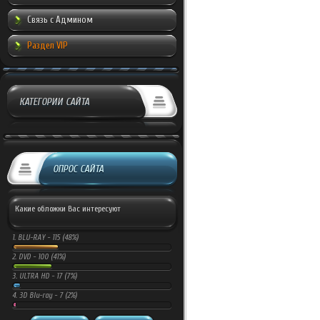
Связь с Админом
Раздел VIP
КАТЕГОРИИ САЙТА
ОПРОС САЙТА
Какие обложки Вас интересуют
1.
BLU-RAY -
115 (48%)
2.
DVD -
100 (41%)
3.
ULTRA HD -
17 (7%)
4.
3D Blu-ray -
7 (2%)