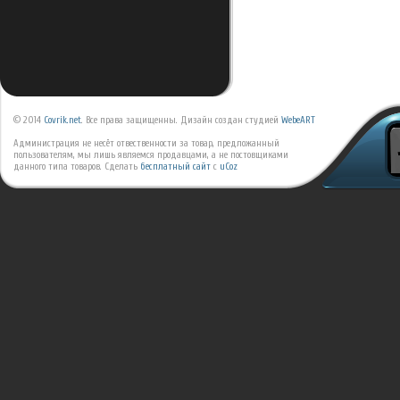
© 2014
Covrik.net
. Все права защищенны. Дизайн создан студией
WebeART
Администрация не несёт отвественности за товар, предложанный
пользователям, мы лишь являемся продавцами, а не постовщиками
данного типа товаров.
Сделать
бесплатный сайт
с
uCoz