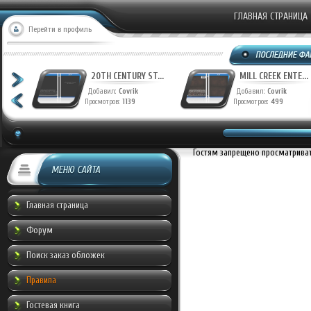
ГЛАВНАЯ СТРАНИЦА
Перейти в профиль
T...
20TH CENTURY ST...
MILL CREEK ENTE...
Добавил:
Covrik
Добавил:
Covrik
Просмотров:
1139
Просмотров:
499
Гостям запрещено просматривать
МЕНЮ САЙТА
Главная страница
Форум
Поиск заказ обложек
Правила
Гостевая книга