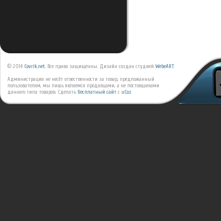
© 2014
Covrik.net
. Все права защищенны. Дизайн создан студией
WebeART
Администрация не несёт отвественности за товар, предложанный
пользователям, мы лишь являемся продавцами, а не постовщиками
данного типа товаров.
Сделать
бесплатный сайт
с
uCoz