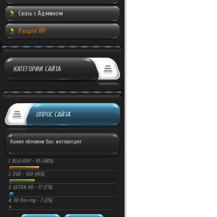
Связь с Админом
Раздел VIP
КАТЕГОРИИ САЙТА
ОПРОС САЙТА
Какие обложки Вас интересуют
1.
BLU-RAY -
115 (48%)
2.
DVD -
100 (41%)
3.
ULTRA HD -
17 (7%)
4.
3D Blu-ray -
7 (2%)