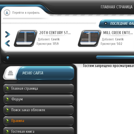
ГЛАВНАЯ СТРАНИЦА
Перейти в профиль
T...
20TH CENTURY ST...
MILL CREEK ENTE...
Добавил:
Covrik
Добавил:
Covrik
Просмотров:
1159
Просмотров:
502
Гостям запрещено просматривать
МЕНЮ САЙТА
Главная страница
Форум
Поиск заказ обложек
Правила
Гостевая книга