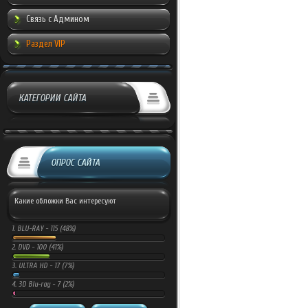
Связь с Админом
Раздел VIP
КАТЕГОРИИ САЙТА
ОПРОС САЙТА
Какие обложки Вас интересуют
1.
BLU-RAY -
115 (48%)
2.
DVD -
100 (41%)
3.
ULTRA HD -
17 (7%)
4.
3D Blu-ray -
7 (2%)