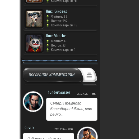
Комментариев: 41
Ник: Киновед
Файлов: 98
Постов: 597
Комментариев: 18
Ник: Munche
Файлов: 40
Постов: 231
Комментариев: 1
ПОСЛЕДНИЕ КОММЕНТАРИИ
hundertwasser
26.02.2026 - 14:06
Супер! Премного
благодарен! Жаль, что
редко...
Covrik
27.01.2026 - 21:00
Добавил раздел на