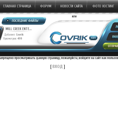
ГЛАВНАЯ СТРАНИЦА
ФОРУМ
НОВОСТИ САЙТА
ФОТО ХОСТИНГ
или
TH CENTURY ST...
20TH CENTURY ST...
MILL C
авил:
Covrik
Добавил:
Covrik
Добавил
отров:
1220
Просмотров:
1135
Просмотро
запрещено просматривать данную страницу, пожалуйста, войдите на сайт как пользо
[
ВХОД
]