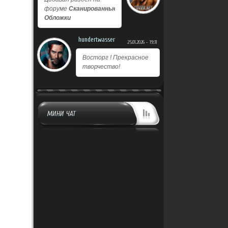
форуме
Сканированные
Обложки
hundertwasser
25.01.2026 - 19:31
Восторг ! Прекрасное
творчество!
МИНИ ЧАТ