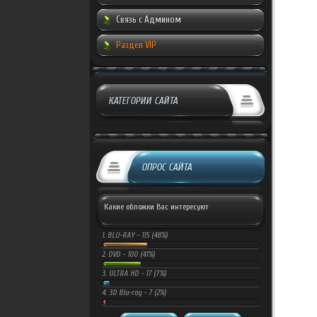
Связь с Админом
Раздел VIP
КАТЕГОРИИ САЙТА
ОПРОС САЙТА
Какие обложки Вас интересуют
1.
BLU-RAY -
115 (48%)
2.
DVD -
100 (41%)
3.
ULTRA HD -
17 (7%)
4.
3D Blu-ray -
7 (2%)