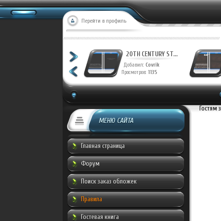
Перейти в профиль
ФАНТАСТИЧЕСКАЯ ...
20
Добавил:
Munche
Доб
Просмотров:
937
Просм
Гостям 
МЕНЮ САЙТА
Главная страница
Форум
Поиск заказ обложек
Правила
Гостевая книга