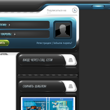
Подписаться на
RSS
REEK ENTE...
:
Covrik
в:
499
Регистрация
|
Забыли пароль?
ватель.
ВХОД ЧЕРЕЗ СОЦ. СЕТИ
СКАЧАТЬ ШАБЛОН