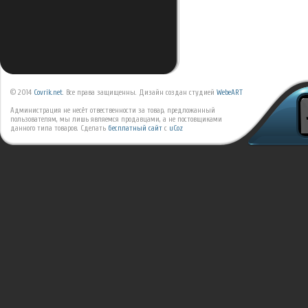
© 2014
Covrik.net
. Все права защищенны. Дизайн создан студией
WebeART
Администрация не несёт отвественности за товар, предложанный
пользователям, мы лишь являемся продавцами, а не постовщиками
данного типа товаров.
Сделать
бесплатный сайт
с
uCoz