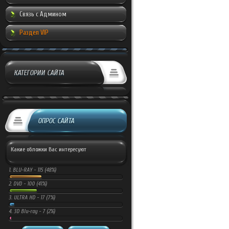
Связь с Админом
Раздел VIP
КАТЕГОРИИ САЙТА
ОПРОС САЙТА
Какие обложки Вас интересуют
1.
BLU-RAY -
115 (48%)
2.
DVD -
100 (41%)
3.
ULTRA HD -
17 (7%)
4.
3D Blu-ray -
7 (2%)