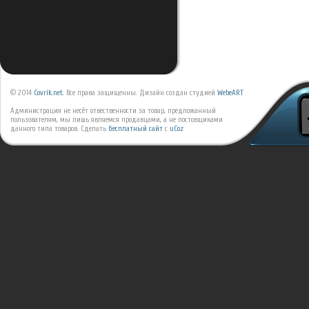
© 2014
Covrik.net
. Все права защищенны. Дизайн создан студией
WebeART
Администрация не несёт отвественности за товар, предложанный
пользователям, мы лишь являемся продавцами, а не постовщиками
данного типа товаров.
Сделать
бесплатный сайт
с
uCoz