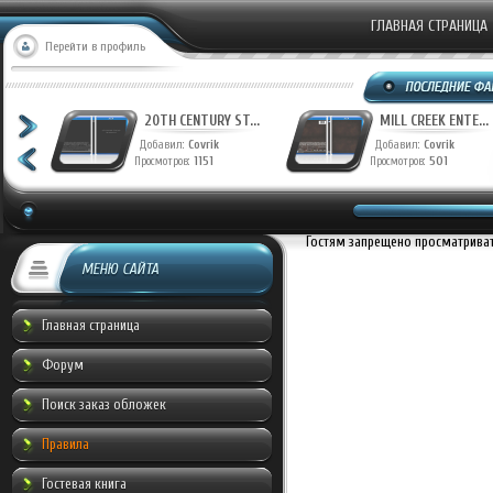
ГЛАВНАЯ СТРАНИЦА
Перейти в профиль
T...
20TH CENTURY ST...
MILL CREEK ENTE...
Добавил:
Covrik
Добавил:
Covrik
Просмотров:
1151
Просмотров:
501
Гостям запрещено просматривать
МЕНЮ САЙТА
Главная страница
Форум
Поиск заказ обложек
Правила
Гостевая книга