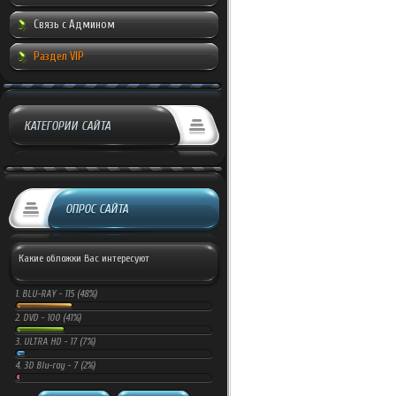
Связь с Админом
Раздел VIP
КАТЕГОРИИ САЙТА
ОПРОС САЙТА
Какие обложки Вас интересуют
1.
BLU-RAY -
115 (48%)
2.
DVD -
100 (41%)
3.
ULTRA HD -
17 (7%)
4.
3D Blu-ray -
7 (2%)