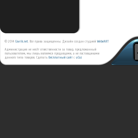
© 2014
Covrik.net
. Все права защищенны. Дизайн создан студией
WebeART
Администрация не несёт отвественности за товар, предложанный
пользователям, мы лишь являемся продавцами, а не постовщиками
данного типа товаров.
Сделать
бесплатный сайт
с
uCoz