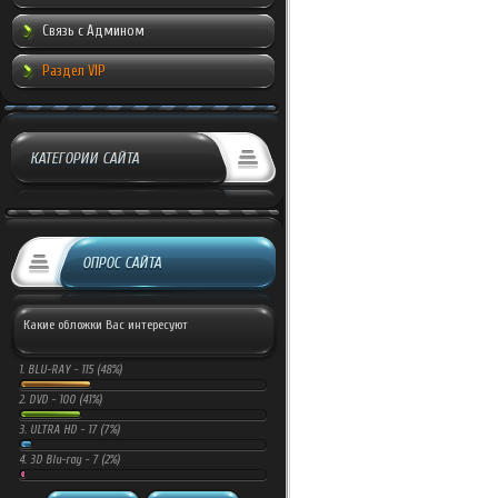
Связь с Админом
Раздел VIP
КАТЕГОРИИ САЙТА
ОПРОС САЙТА
Какие обложки Вас интересуют
1.
BLU-RAY -
115 (48%)
2.
DVD -
100 (41%)
3.
ULTRA HD -
17 (7%)
4.
3D Blu-ray -
7 (2%)