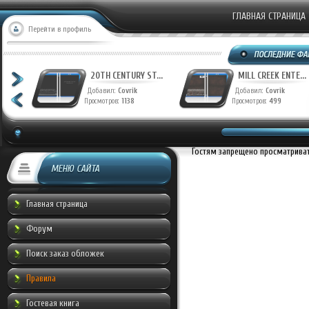
ГЛАВНАЯ СТРАНИЦА
Перейти в профиль
T...
20TH CENTURY ST...
MILL CREEK ENTE...
Добавил:
Covrik
Добавил:
Covrik
Просмотров:
1138
Просмотров:
499
Гостям запрещено просматривать
МЕНЮ САЙТА
Главная страница
Форум
Поиск заказ обложек
Правила
Гостевая книга