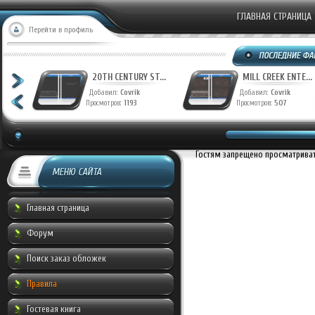
ГЛАВНАЯ СТРАНИЦА
Перейти в профиль
T...
20TH CENTURY ST...
MILL CREEK ENTE...
Добавил:
Covrik
Добавил:
Covrik
Просмотров:
1193
Просмотров:
507
Гостям запрещено просматривать
МЕНЮ САЙТА
Главная страница
Форум
Поиск заказ обложек
Правила
Гостевая книга