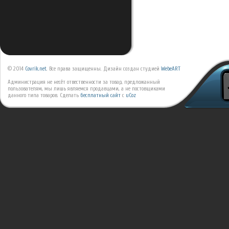
© 2014
Covrik.net
. Все права защищенны. Дизайн создан студией
WebeART
Администрация не несёт отвественности за товар, предложанный
пользователям, мы лишь являемся продавцами, а не постовщиками
данного типа товаров.
Сделать
бесплатный сайт
с
uCoz