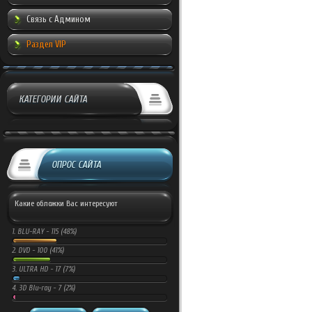
Связь с Админом
Раздел VIP
КАТЕГОРИИ САЙТА
ОПРОС САЙТА
Какие обложки Вас интересуют
1.
BLU-RAY -
115 (48%)
2.
DVD -
100 (41%)
3.
ULTRA HD -
17 (7%)
4.
3D Blu-ray -
7 (2%)