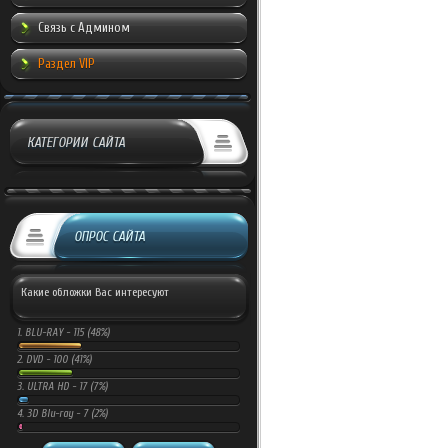
Связь с Админом
Раздел VIP
КАТЕГОРИИ САЙТА
ОПРОС САЙТА
Какие обложки Вас интересуют
1.
BLU-RAY -
115 (48%)
2.
DVD -
100 (41%)
3.
ULTRA HD -
17 (7%)
4.
3D Blu-ray -
7 (2%)