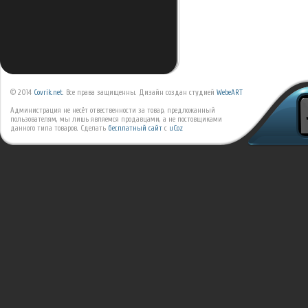
© 2014
Covrik.net
. Все права защищенны. Дизайн создан студией
WebeART
Администрация не несёт отвественности за товар, предложанный
пользователям, мы лишь являемся продавцами, а не постовщиками
данного типа товаров.
Сделать
бесплатный сайт
с
uCoz