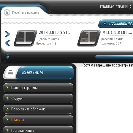
ГЛАВНАЯ СТРАНИЦА
Перейти в профиль
T...
20TH CENTURY ST...
MILL CREEK ENTE...
Добавил:
Covrik
Добавил:
Covrik
Просмотров:
1181
Просмотров:
507
Гостям запрещено просматривать
МЕНЮ САЙТА
Главная страница
Форум
Поиск заказ обложек
Правила
Гостевая книга