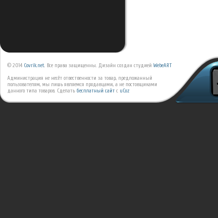
© 2014
Covrik.net
. Все права защищенны. Дизайн создан студией
WebeART
Администрация не несёт отвественности за товар, предложанный
пользователям, мы лишь являемся продавцами, а не постовщиками
данного типа товаров.
Сделать
бесплатный сайт
с
uCoz