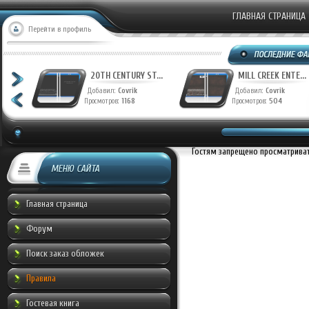
ГЛАВНАЯ СТРАНИЦА
Перейти в профиль
T...
20TH CENTURY ST...
MILL CREEK ENTE...
Добавил:
Covrik
Добавил:
Covrik
Просмотров:
1168
Просмотров:
504
Гостям запрещено просматривать
МЕНЮ САЙТА
Главная страница
Форум
Поиск заказ обложек
Правила
Гостевая книга