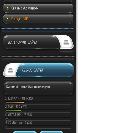
Связь с Админом
Раздел VIP
КАТЕГОРИИ САЙТА
ОПРОС САЙТА
Какие обложки Вас интересуют
1.
BLU-RAY -
115 (48%)
2.
DVD -
100 (41%)
3.
ULTRA HD -
17 (7%)
4.
3D Blu-ray -
7 (2%)