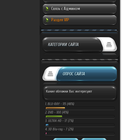
Связь с Админом
Раздел VIP
КАТЕГОРИИ САЙТА
ОПРОС САЙТА
Какие обложки Вас интересуют
1.
BLU-RAY -
115 (48%)
2.
DVD -
100 (41%)
3.
ULTRA HD -
17 (7%)
4.
3D Blu-ray -
7 (2%)