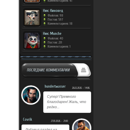
Комментариев: 41
Ник: Киновед
Файлов: 98
Постов: 597
Комментариев: 18
Ник: Munche
Файлов: 40
Постов: 231
Комментариев: 1
ПОСЛЕДНИЕ КОММЕНТАРИИ
hundertwasser
26.02.2026 - 14:06
Супер! Премного
благодарен! Жаль, что
редко...
Covrik
27.01.2026 - 21:00
Добавил раздел на