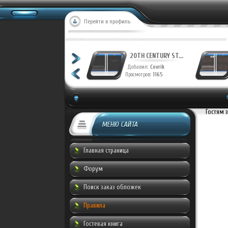
Перейти в профиль
20TH CENTURY ST...
20TH CENTURY ST...
Добавил:
Covrik
Добавил:
Covrik
Просмотров:
1230
Просмотров:
1165
Гостям 
МЕНЮ САЙТА
Главная страница
Форум
Поиск заказ обложек
Правила
Гостевая книга