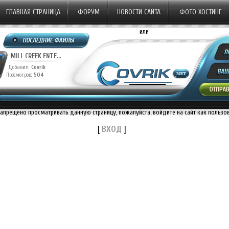
ГЛАВНАЯ СТРАНИЦА
ФОРУМ
НОВОСТИ САЙТА
ФОТО ХОСТИНГ
или
MILL CREEK ENTE...
Добавил:
Covrik
Просмотров:
504
запрещено просматривать данную страницу, пожалуйста, войдите на сайт как пользо
[
ВХОД
]