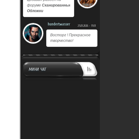
форуме
Сканированные
Обложки
hundertwasser
25.01.2026 - 19:31
Восторг ! Прекрасное
творчество!
МИНИ ЧАТ