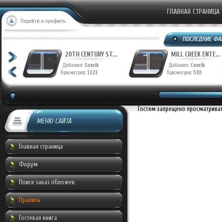
ГЛАВНАЯ СТРАНИЦА
Перейти в профиль
T...
20TH CENTURY ST...
MILL CREEK ENTE...
Добавил:
Covrik
Добавил:
Covrik
Просмотров:
1223
Просмотров:
510
Гостям запрещено просматривать
МЕНЮ САЙТА
Главная страница
Форум
Поиск заказ обложек
Правила
Гостевая книга