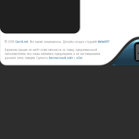
© 2014
Covrik.net
. Все права защищенны. Дизайн создан студией
WebeART
Администрация не несёт отвественности за товар, предложанный
пользователям, мы лишь являемся продавцами, а не постовщиками
данного типа товаров.
Сделать
бесплатный сайт
с
uCoz