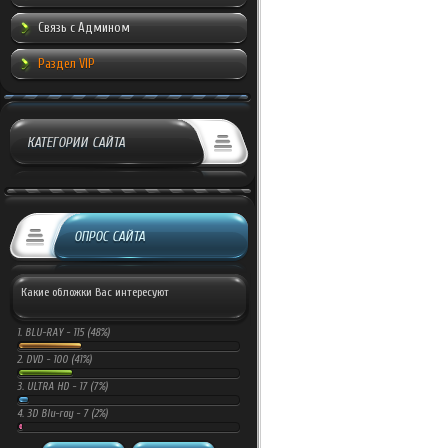
Связь с Админом
Раздел VIP
КАТЕГОРИИ САЙТА
ОПРОС САЙТА
Какие обложки Вас интересуют
1.
BLU-RAY -
115 (48%)
2.
DVD -
100 (41%)
3.
ULTRA HD -
17 (7%)
4.
3D Blu-ray -
7 (2%)