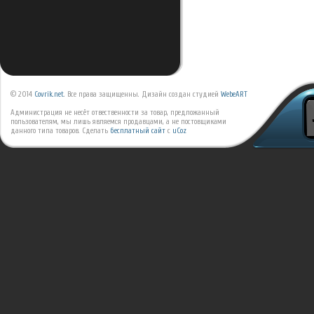
© 2014
Covrik.net
. Все права защищенны. Дизайн создан студией
WebeART
Администрация не несёт отвественности за товар, предложанный
пользователям, мы лишь являемся продавцами, а не постовщиками
данного типа товаров.
Сделать
бесплатный сайт
с
uCoz