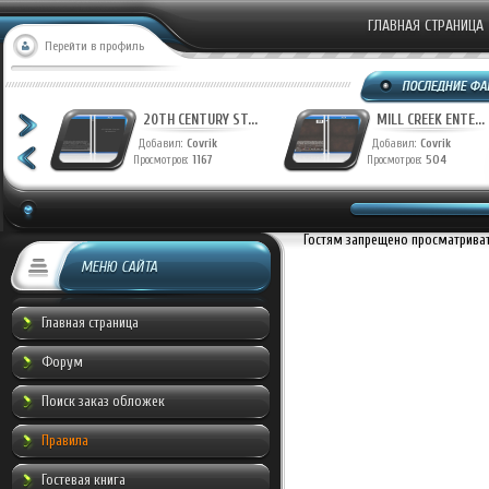
ГЛАВНАЯ СТРАНИЦА
Перейти в профиль
T...
20TH CENTURY ST...
MILL CREEK ENTE...
Добавил:
Covrik
Добавил:
Covrik
Просмотров:
1167
Просмотров:
504
Гостям запрещено просматривать
МЕНЮ САЙТА
Главная страница
Форум
Поиск заказ обложек
Правила
Гостевая книга