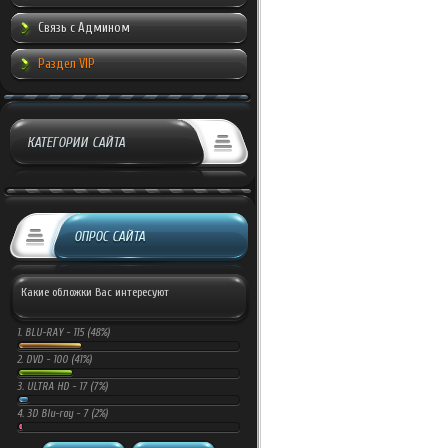
Связь с Админом
Раздел VIP
КАТЕГОРИИ САЙТА
ОПРОС САЙТА
Какие обложки Вас интересуют
1.
BLU-RAY -
115 (48%)
2.
DVD -
100 (41%)
3.
ULTRA HD -
17 (7%)
4.
3D Blu-ray -
7 (2%)