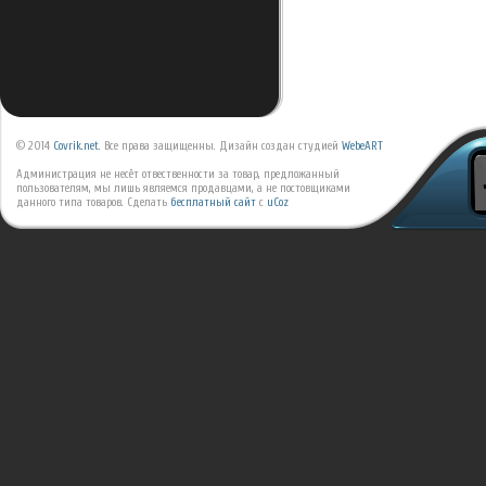
© 2014
Covrik.net
. Все права защищенны. Дизайн создан студией
WebeART
Администрация не несёт отвественности за товар, предложанный
пользователям, мы лишь являемся продавцами, а не постовщиками
данного типа товаров.
Сделать
бесплатный сайт
с
uCoz