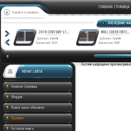
ГЛАВНАЯ СТРАНИЦА
Перейти в профиль
T...
20TH CENTURY ST...
MILL CREEK ENTE...
Добавил:
Covrik
Добавил:
Covrik
Просмотров:
1221
Просмотров:
509
Гостям запрещено просматривать
МЕНЮ САЙТА
Главная страница
Форум
Поиск заказ обложек
Правила
Гостевая книга