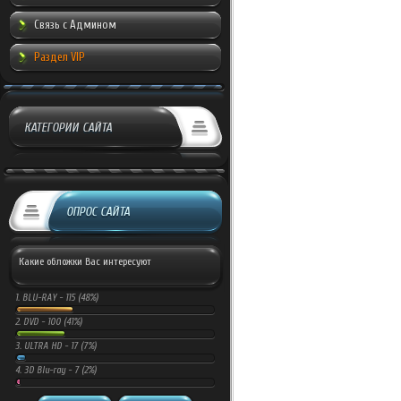
Связь с Админом
Раздел VIP
КАТЕГОРИИ САЙТА
ОПРОС САЙТА
Какие обложки Вас интересуют
1.
BLU-RAY -
115 (48%)
2.
DVD -
100 (41%)
3.
ULTRA HD -
17 (7%)
4.
3D Blu-ray -
7 (2%)