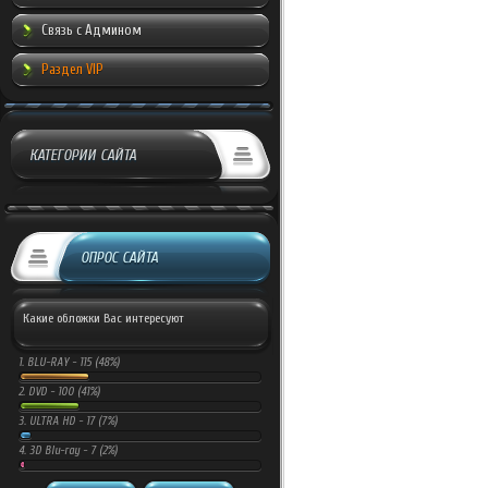
Связь с Админом
Раздел VIP
КАТЕГОРИИ САЙТА
ОПРОС САЙТА
Какие обложки Вас интересуют
1.
BLU-RAY -
115 (48%)
2.
DVD -
100 (41%)
3.
ULTRA HD -
17 (7%)
4.
3D Blu-ray -
7 (2%)