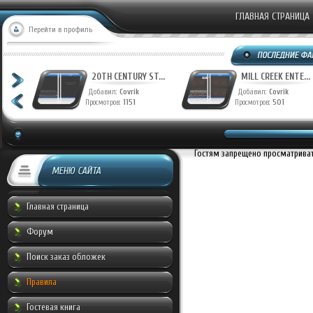
ГЛАВНАЯ СТРАНИЦА
Перейти в профиль
T...
20TH CENTURY ST...
MILL CREEK ENTE...
Добавил:
Covrik
Добавил:
Covrik
Просмотров:
1151
Просмотров:
501
Гостям запрещено просматривать
МЕНЮ САЙТА
Главная страница
Форум
Поиск заказ обложек
Правила
Гостевая книга