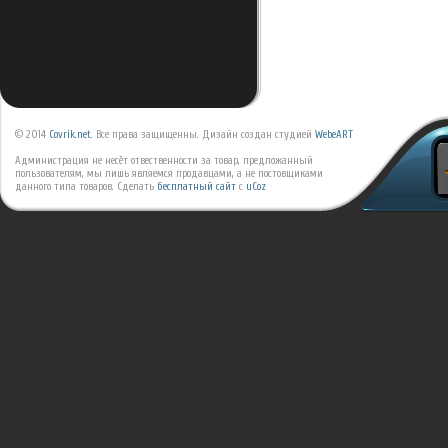
© 2014
Covrik.net
. Все права защищенны. Дизайн создан студией
WebeART
Администрация не несёт отвественности за товар, предложанный
пользователям, мы лишь являемся продавцами, а не постовщиками
данного типа товаров.
Сделать
бесплатный сайт
с
uCoz