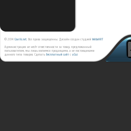
© 2014
Covrik.net
. Все права защищенны. Дизайн создан студией
WebeART
Администрация не несёт отвественности за товар, предложанный
пользователям, мы лишь являемся продавцами, а не постовщиками
данного типа товаров.
Сделать
бесплатный сайт
с
uCoz