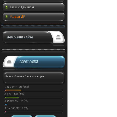
Связь с Админом
Раздел VIP
КАТЕГОРИИ САЙТА
ОПРОС САЙТА
Какие обложки Вас интересуют
1.
BLU-RAY -
115 (48%)
2.
DVD -
100 (41%)
3.
ULTRA HD -
17 (7%)
4.
3D Blu-ray -
7 (2%)