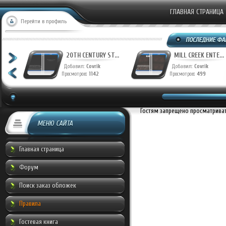
ГЛАВНАЯ СТРАНИЦА
Перейти в профиль
T...
20TH CENTURY ST...
MILL CREEK ENTE...
Добавил:
Covrik
Добавил:
Covrik
Просмотров:
1142
Просмотров:
499
Гостям запрещено просматривать
МЕНЮ САЙТА
Главная страница
Форум
Поиск заказ обложек
Правила
Гостевая книга