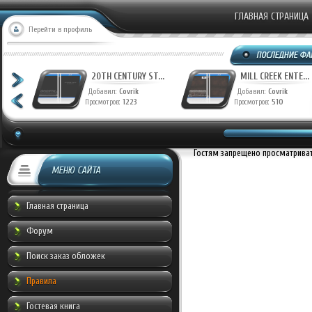
ГЛАВНАЯ СТРАНИЦА
Перейти в профиль
T...
20TH CENTURY ST...
MILL CREEK ENTE...
Добавил:
Covrik
Добавил:
Covrik
Просмотров:
1223
Просмотров:
510
Гостям запрещено просматривать
МЕНЮ САЙТА
Главная страница
Форум
Поиск заказ обложек
Правила
Гостевая книга