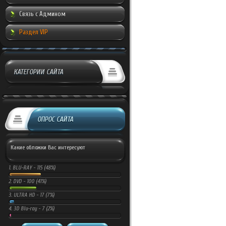
Связь с Админом
Раздел VIP
КАТЕГОРИИ САЙТА
ОПРОС САЙТА
Какие обложки Вас интересуют
1.
BLU-RAY -
115 (48%)
2.
DVD -
100 (41%)
3.
ULTRA HD -
17 (7%)
4.
3D Blu-ray -
7 (2%)