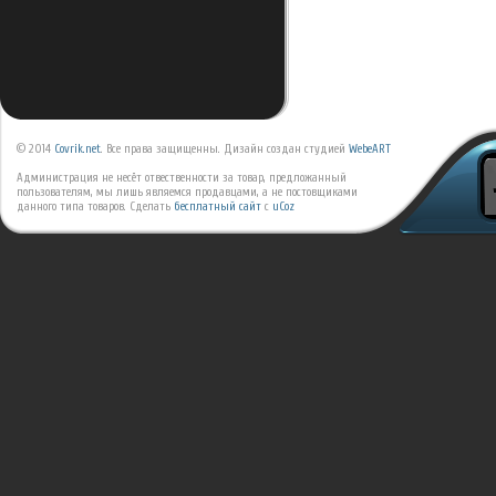
© 2014
Covrik.net
. Все права защищенны. Дизайн создан студией
WebeART
Администрация не несёт отвественности за товар, предложанный
пользователям, мы лишь являемся продавцами, а не постовщиками
данного типа товаров.
Сделать
бесплатный сайт
с
uCoz