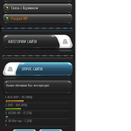
Связь с Админом
Раздел VIP
КАТЕГОРИИ САЙТА
ОПРОС САЙТА
Какие обложки Вас интересуют
1.
BLU-RAY -
115 (48%)
2.
DVD -
100 (41%)
3.
ULTRA HD -
17 (7%)
4.
3D Blu-ray -
7 (2%)