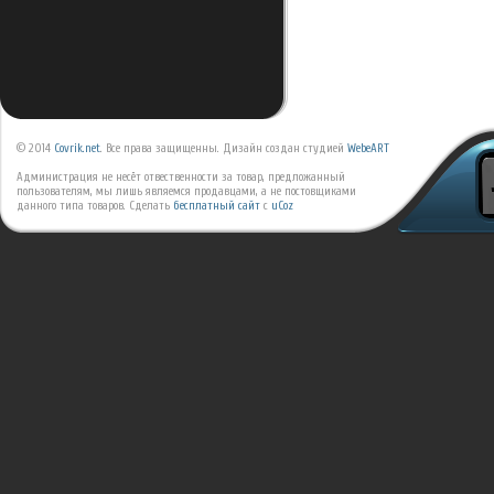
© 2014
Covrik.net
. Все права защищенны. Дизайн создан студией
WebeART
Администрация не несёт отвественности за товар, предложанный
пользователям, мы лишь являемся продавцами, а не постовщиками
данного типа товаров.
Сделать
бесплатный сайт
с
uCoz