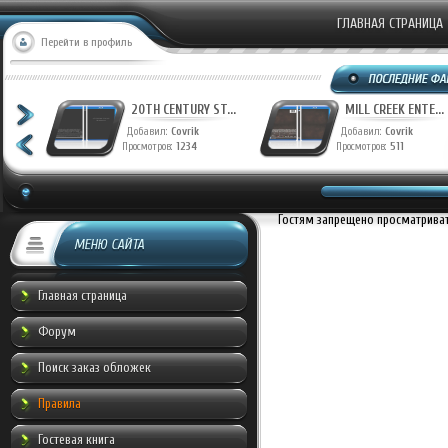
ГЛАВНАЯ СТРАНИЦА
Перейти в профиль
T...
20TH CENTURY ST...
MILL CREEK ENTE...
Добавил:
Covrik
Добавил:
Covrik
Просмотров:
1234
Просмотров:
511
Гостям запрещено просматривать
МЕНЮ САЙТА
Главная страница
Форум
Поиск заказ обложек
Правила
Гостевая книга