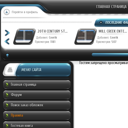
ГЛАВНАЯ СТРАНИЦА
Перейти в профиль
T...
20TH CENTURY ST...
MILL CREEK ENTE...
Добавил:
Covrik
Добавил:
Covrik
Просмотров:
1181
Просмотров:
507
Гостям запрещено просматривать
МЕНЮ САЙТА
Главная страница
Форум
Поиск заказ обложек
Правила
Гостевая книга