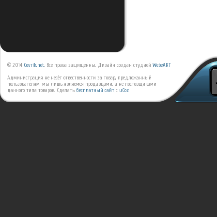
© 2014
Covrik.net
. Все права защищенны. Дизайн создан студией
WebeART
Администрация не несёт отвественности за товар, предложанный
пользователям, мы лишь являемся продавцами, а не постовщиками
данного типа товаров.
Сделать
бесплатный сайт
с
uCoz