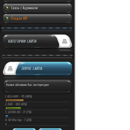
Связь с Админом
Раздел VIP
КАТЕГОРИИ САЙТА
ОПРОС САЙТА
Какие обложки Вас интересуют
1.
BLU-RAY -
115 (48%)
2.
DVD -
100 (41%)
3.
ULTRA HD -
17 (7%)
4.
3D Blu-ray -
7 (2%)