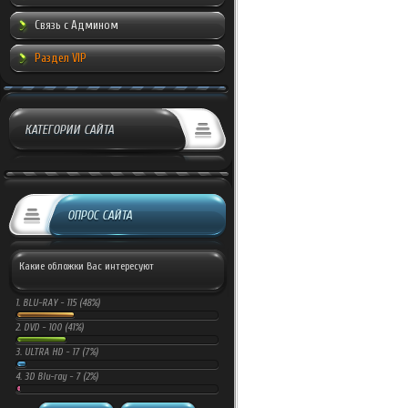
Связь с Админом
Раздел VIP
КАТЕГОРИИ САЙТА
ОПРОС САЙТА
Какие обложки Вас интересуют
1.
BLU-RAY -
115 (48%)
2.
DVD -
100 (41%)
3.
ULTRA HD -
17 (7%)
4.
3D Blu-ray -
7 (2%)