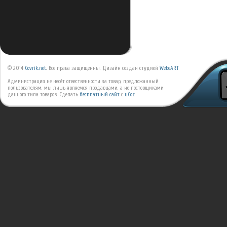
© 2014
Covrik.net
. Все права защищенны. Дизайн создан студией
WebeART
Администрация не несёт отвественности за товар, предложанный
пользователям, мы лишь являемся продавцами, а не постовщиками
данного типа товаров.
Сделать
бесплатный сайт
с
uCoz