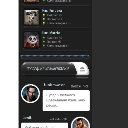
Комментариев: 41
Ник: Киновед
Файлов: 98
Постов: 597
Комментариев: 18
Ник: Munche
Файлов: 40
Постов: 231
Комментариев: 1
ПОСЛЕДНИЕ КОММЕНТАРИИ
hundertwasser
26.02.2026 - 14:06
Супер! Премного
благодарен! Жаль, что
редко...
Covrik
27.01.2026 - 21:00
Добавил раздел на