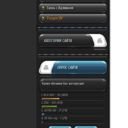
Связь с Админом
Раздел VIP
КАТЕГОРИИ САЙТА
ОПРОС САЙТА
Какие обложки Вас интересуют
1.
BLU-RAY -
115 (48%)
2.
DVD -
100 (41%)
3.
ULTRA HD -
17 (7%)
4.
3D Blu-ray -
7 (2%)