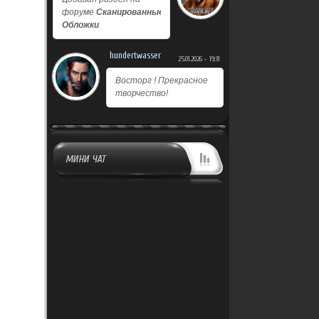
форуме
Сканированные
Обложки
hundertwasser
25.01.2026 - 19:31
Восторг ! Прекрасное
творчество!
МИНИ ЧАТ