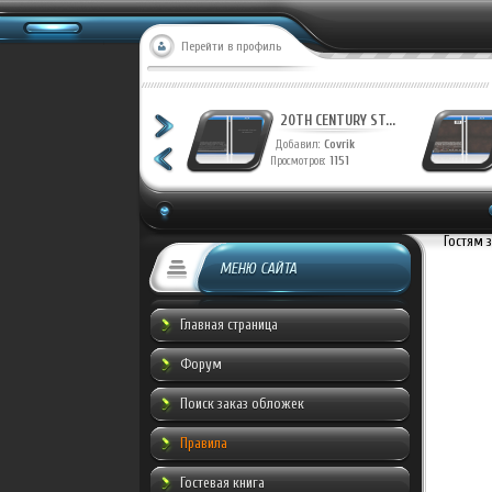
Перейти в профиль
20TH CENTURY ST...
20TH CENTURY ST...
Добавил:
Covrik
Добавил:
Covrik
Просмотров:
1228
Просмотров:
1151
Гостям 
МЕНЮ САЙТА
Главная страница
Форум
Поиск заказ обложек
Правила
Гостевая книга