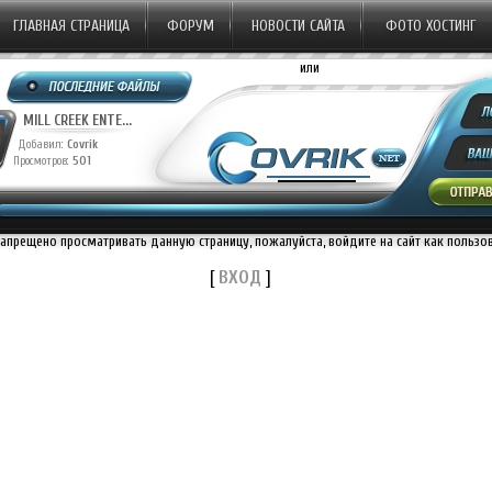
ГЛАВНАЯ СТРАНИЦА
ФОРУМ
НОВОСТИ САЙТА
ФОТО ХОСТИНГ
или
MILL CREEK ENTE...
Добавил:
Covrik
Просмотров:
501
запрещено просматривать данную страницу, пожалуйста, войдите на сайт как пользо
[
ВХОД
]