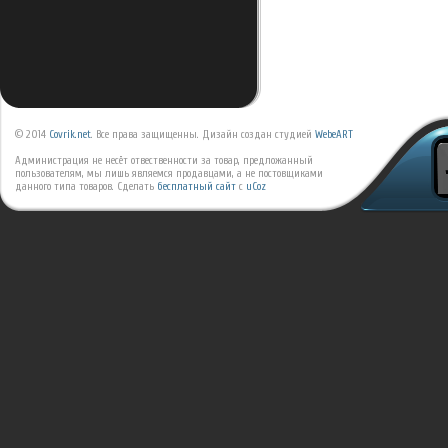
© 2014
Covrik.net
. Все права защищенны. Дизайн создан студией
WebeART
Администрация не несёт отвественности за товар, предложанный
пользователям, мы лишь являемся продавцами, а не постовщиками
данного типа товаров.
Сделать
бесплатный сайт
с
uCoz