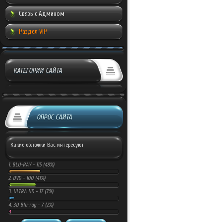
Связь с Админом
Раздел VIP
КАТЕГОРИИ САЙТА
ОПРОС САЙТА
Какие обложки Вас интересуют
1.
BLU-RAY -
115 (48%)
2.
DVD -
100 (41%)
3.
ULTRA HD -
17 (7%)
4.
3D Blu-ray -
7 (2%)