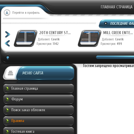
ГЛАВНАЯ СТРАНИЦА
Перейти в профиль
T...
20TH CENTURY ST...
MILL CREEK ENTE...
Добавил:
Covrik
Добавил:
Covrik
Просмотров:
1142
Просмотров:
499
Гостям запрещено просматривать
МЕНЮ САЙТА
Главная страница
Форум
Поиск заказ обложек
Правила
Гостевая книга