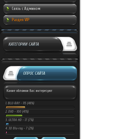
Связь с Админом
Раздел VIP
КАТЕГОРИИ САЙТА
ОПРОС САЙТА
Какие обложки Вас интересуют
1.
BLU-RAY -
115 (48%)
2.
DVD -
100 (41%)
3.
ULTRA HD -
17 (7%)
4.
3D Blu-ray -
7 (2%)