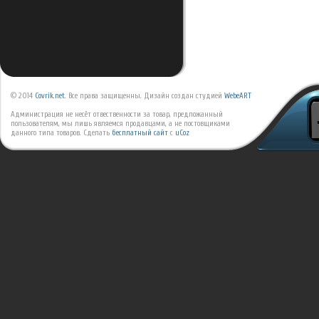
© 2014
Covrik.net
. Все права защищенны. Дизайн создан студией
WebeART
Администрация не несёт отвественности за товар, предложанный
пользователям, мы лишь являемся продавцами, а не постовщиками
данного типа товаров.
Сделать
бесплатный сайт
с
uCoz