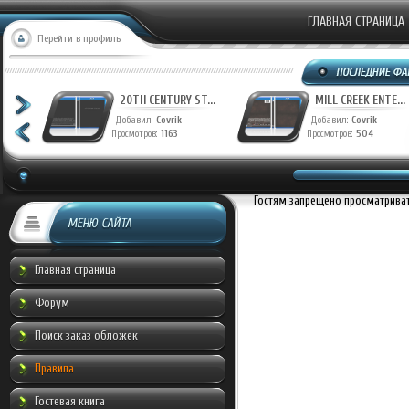
ГЛАВНАЯ СТРАНИЦА
Перейти в профиль
T...
20TH CENTURY ST...
MILL CREEK ENTE...
Добавил:
Covrik
Добавил:
Covrik
Просмотров:
1163
Просмотров:
504
Гостям запрещено просматривать
МЕНЮ САЙТА
Главная страница
Форум
Поиск заказ обложек
Правила
Гостевая книга