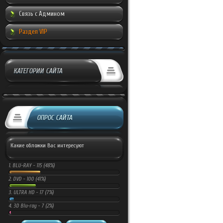
Связь с Админом
Раздел VIP
КАТЕГОРИИ САЙТА
ОПРОС САЙТА
Какие обложки Вас интересуют
1.
BLU-RAY -
115 (48%)
2.
DVD -
100 (41%)
3.
ULTRA HD -
17 (7%)
4.
3D Blu-ray -
7 (2%)