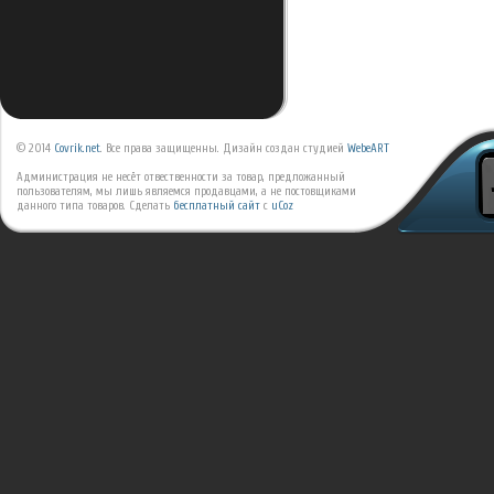
© 2014
Covrik.net
. Все права защищенны. Дизайн создан студией
WebeART
Администрация не несёт отвественности за товар, предложанный
пользователям, мы лишь являемся продавцами, а не постовщиками
данного типа товаров.
Сделать
бесплатный сайт
с
uCoz