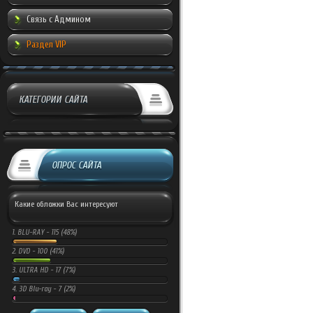
Связь с Админом
Раздел VIP
КАТЕГОРИИ САЙТА
ОПРОС САЙТА
Какие обложки Вас интересуют
1.
BLU-RAY -
115 (48%)
2.
DVD -
100 (41%)
3.
ULTRA HD -
17 (7%)
4.
3D Blu-ray -
7 (2%)