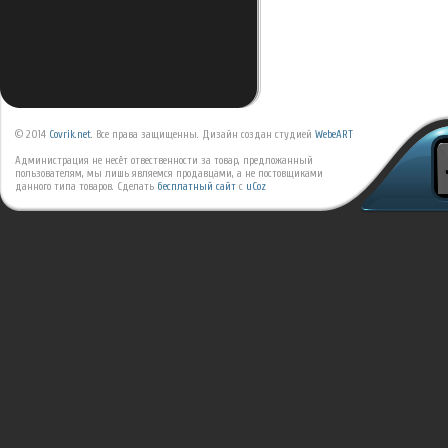
© 2014
Covrik.net
. Все права защищенны. Дизайн создан студией
WebeART
Администрация не несёт отвественности за товар, предложанный
пользователям, мы лишь являемся продавцами, а не постовщиками
данного типа товаров.
Сделать
бесплатный сайт
с
uCoz