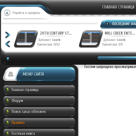
ГЛАВНАЯ СТРАНИЦА
Перейти в профиль
T...
20TH CENTURY ST...
MILL CREEK ENTE...
Добавил:
Covrik
Добавил:
Covrik
Просмотров:
1232
Просмотров:
511
Гостям запрещено просматривать
МЕНЮ САЙТА
Главная страница
Форум
Поиск заказ обложек
Правила
Гостевая книга